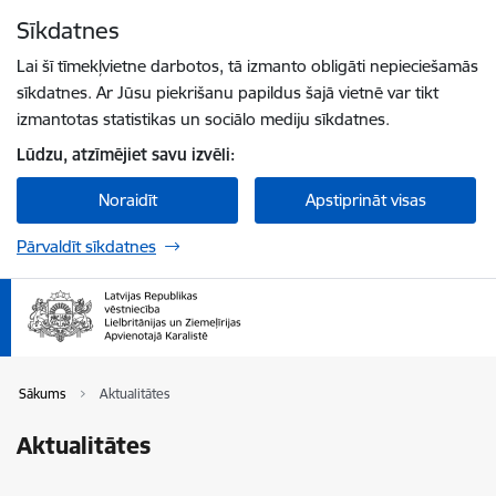
Pāriet uz lapas saturu
Sīkdatnes
Spied
lai meklētu
Enter
Lai šī tīmekļvietne darbotos, tā izmanto obligāti nepieciešamās
sīkdatnes. Ar Jūsu piekrišanu papildus šajā vietnē var tikt
izmantotas statistikas un sociālo mediju sīkdatnes.
Lūdzu, atzīmējiet savu izvēli:
Noraidīt
Apstiprināt visas
Pārvaldīt sīkdatnes
Sākums
Aktualitātes
Aktualitātes