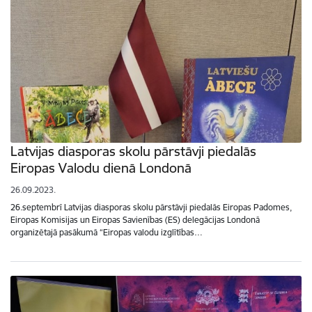
Latvijas diasporas skolu pārstāvji piedalās
Eiropas Valodu dienā Londonā
26.09.2023.
26.septembrī Latvijas diasporas skolu pārstāvji piedalās Eiropas Padomes,
Eiropas Komisijas un Eiropas Savienības (ES) delegācijas Londonā
organizētajā pasākumā “Eiropas valodu izglītības…