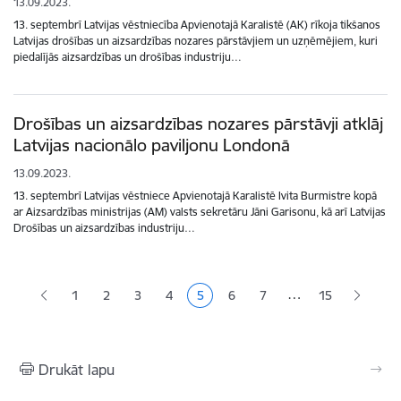
13.09.2023.
13. septembrī Latvijas vēstniecība Apvienotajā Karalistē (AK) rīkoja tikšanos
Latvijas drošības un aizsardzības nozares pārstāvjiem un uzņēmējiem, kuri
piedalījās aizsardzības un drošības industriju…
Drošības un aizsardzības nozares pārstāvji atklāj
Latvijas nacionālo paviljonu Londonā
13.09.2023.
13. septembrī Latvijas vēstniece Apvienotajā Karalistē Ivita Burmistre kopā
ar Aizsardzības ministrijas (AM) valsts sekretāru Jāni Garisonu, kā arī Latvijas
Drošības un aizsardzības industriju…
Lapošana
…
1
2
3
4
5
6
7
15
Lapa
Lapa
Lapa
Pašreizējā lapa
Lapa
Lapa
Drukāt lapu