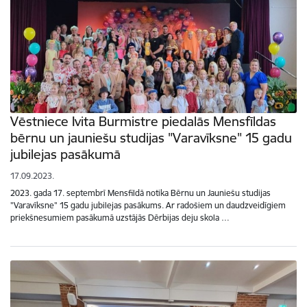
Vēstniece Ivita Burmistre piedalās Mensfīldas
bērnu un jauniešu studijas "Varavīksne" 15 gadu
jubilejas pasākumā
17.09.2023.
2023. gada 17. septembrī Mensfildā notika Bērnu un Jauniešu studijas
"Varavīksne" 15 gadu jubilejas pasākums. Ar radošiem un daudzveidīgiem
priekšnesumiem pasākumā uzstājās Dērbijas deju skola …