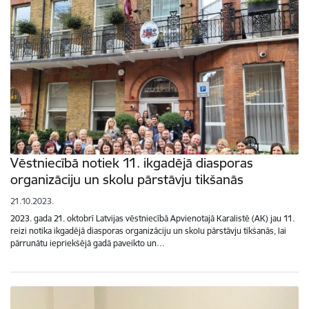
Vēstniecībā notiek 11. ikgadējā diasporas
organizāciju un skolu pārstāvju tikšanās
21.10.2023.
2023. gada 21. oktobrī Latvijas vēstniecībā Apvienotajā Karalistē (AK) jau 11.
reizi notika ikgadējā diasporas organizāciju un skolu pārstāvju tikšanās, lai
pārrunātu iepriekšējā gadā paveikto un…