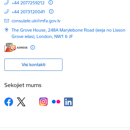
+44 2077259212
+44 2073120041
E-pasts:
consulate.uk@mfa.gov.lv
The Grove House, 248A Marylebone Road (ieeja no Lisson
Grove ielas), London, NW1 6 JF
Visi kontakti
Sekojiet mums