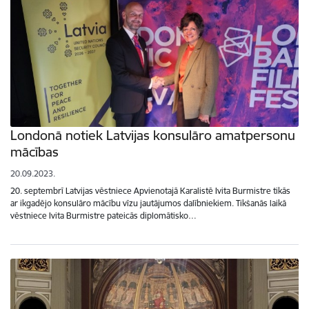
Londonā notiek Latvijas konsulāro amatpersonu
mācības
20.09.2023.
20. septembrī Latvijas vēstniece Apvienotajā Karalistē Ivita Burmistre tikās
ar ikgadējo konsulāro mācību vīzu jautājumos dalībniekiem. Tikšanās laikā
vēstniece Ivita Burmistre pateicās diplomātisko…