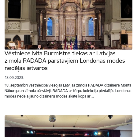
Vēstniece Ivita Burmistre tiekas ar Latvijas
zīmola RADADA pārstāvjiem Londonas modes
nedēļas ietvaros
18.09.2023.
18. septembrī vēstniecībā viesojās Latvijas zīmola RADADA dizainere Monta
Nāburga un zīmola pārstāvji. RADADA ar tērpu kolekciju piedalījās Londonas
modes nedēļā jauno dizaineru modes skatē kopā ar…