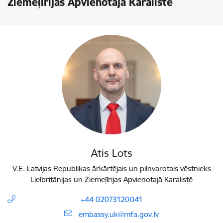
Ziemeļīrijas Apvienotajā Karalistē
Atis Lots
V.E. Latvijas Republikas ārkārtējais un pilnvarotais vēstnieks
Lielbritānijas un Ziemeļīrijas Apvienotajā Karalistē
+44 02073120041
E-pasts:
embassy.uk@mfa.gov.lv