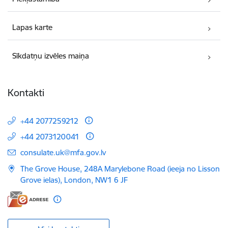
Lapas karte
Sīkdatņu izvēles maiņa
Kontakti
+44 2077259212
+44 2073120041
E-pasts:
consulate.uk@mfa.gov.lv
The Grove House, 248A Marylebone Road (ieeja no Lisson
Grove ielas), London, NW1 6 JF