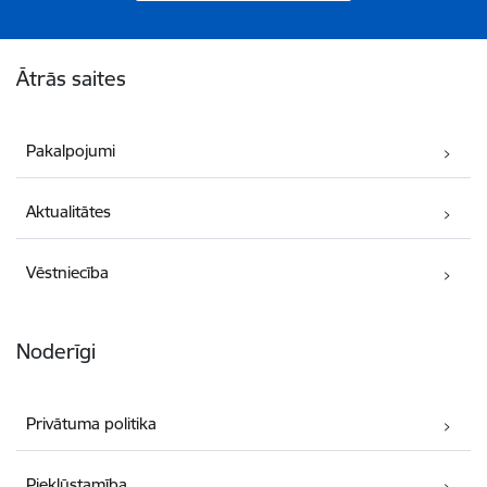
Kājene
Ātrās saites
Pakalpojumi
Aktualitātes
Vēstniecība
Noderīgi
Privātuma politika
Piekļūstamība