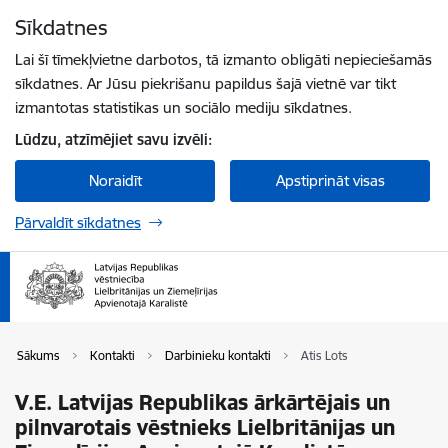
Pāriet uz lapas saturu
Sīkdatnes
Spied
lai meklētu
Enter
Lai šī tīmekļvietne darbotos, tā izmanto obligāti nepieciešamās
sīkdatnes. Ar Jūsu piekrišanu papildus šajā vietnē var tikt
izmantotas statistikas un sociālo mediju sīkdatnes.
Lūdzu, atzīmējiet savu izvēli:
Noraidīt
Apstiprināt visas
Pārvaldīt sīkdatnes
Sākums
Kontakti
Darbinieku kontakti
Atis Lots
V.E. Latvijas Republikas ārkārtējais un
pilnvarotais vēstnieks Lielbritānijas un