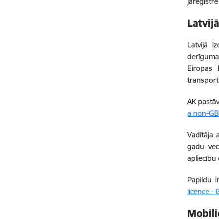
jāreģistr
Latvij
Latvijā i
derīguma 
Eiropas 
transportl
AK pastāvī
a non-GB 
Vadītāja 
gadu vec
apliecību
Papildu i
licence -
Mobili