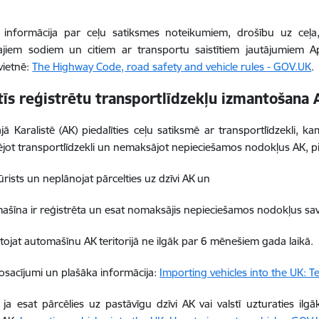
 informācija par ceļu satiksmes noteikumiem, drošību uz ceļ
ajiem sodiem un citiem ar transportu saistītiem jautājumiem Ap
 vietnē:
The Highway Code, road safety and vehicle rules - GOV.UK
.
tīs reģistrētu transportlīdzekļu izmantošana 
jā Karalistē (AK) piedalīties ceļu satiksmē ar transportlīdzekli, k
ējot transportlīdzekli un nemaksājot nepieciešamos nodokļus AK, pi
ūrists un neplānojat pārcelties uz dzīvi AK un
ašīna ir reģistrēta un esat nomaksājis nepieciešamos nodokļus savā
tojat automašīnu AK teritorijā ne ilgāk par 6 mēnešiem gada laikā.
osacījumi un plašāka informācija:
Importing vehicles into the UK: 
 ja esat pārcēlies uz pastāvīgu dzīvi AK vai valstī uzturaties ilg