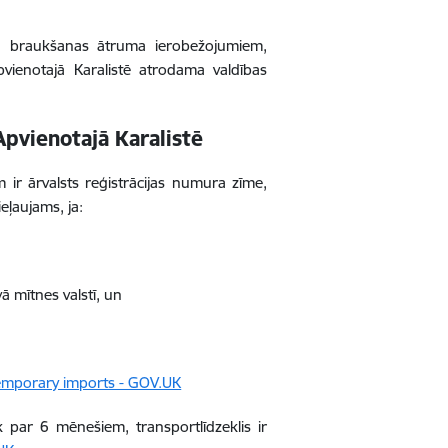
a, braukšanas ātruma ierobežojumiem,
vienotajā Karalistē atrodama valdības
Apvienotajā Karalistē
am ir ārvalsts reģistrācijas numura zīme,
eļaujams, ja:
 mītnes valstī, un
Temporary imports - GOV.UK
āk par 6 mēnešiem, transportlīdzeklis ir