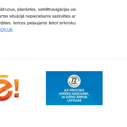
ālruņus, planšetes, satelītnavigācijas vai
ārtas situācijā nepieciešams sazināties ar
ies. Ierīces pieļaujams lietot brīvroku
 GOV.UK
.