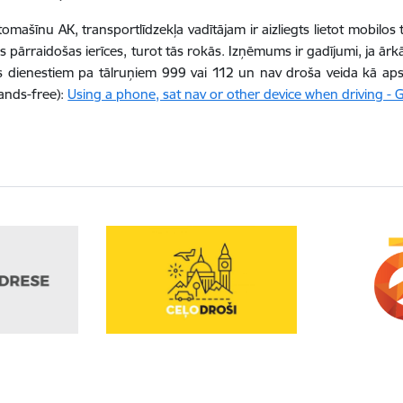
omašīnu AK, transportlīdzekļa vadītājam ir aizliegts lietot mobilos t
us pārraidošas ierīces, turot tās rokās. Izņēmums ir gadījumi, ja ārk
 dienestiem pa tālruņiem 999 vai 112 un nav droša veida kā apstāt
ands-free):
Using a phone, sat nav or other device when driving -