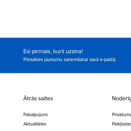
Esi pirmais, kurš uzzina!
Piesakies jaunumu saņemšanai savā e-pastā.
Kājene
Ātrās saites
Noderīg
Pakalpojumi
Privātuma
Aktualitātes
Piekļūsta