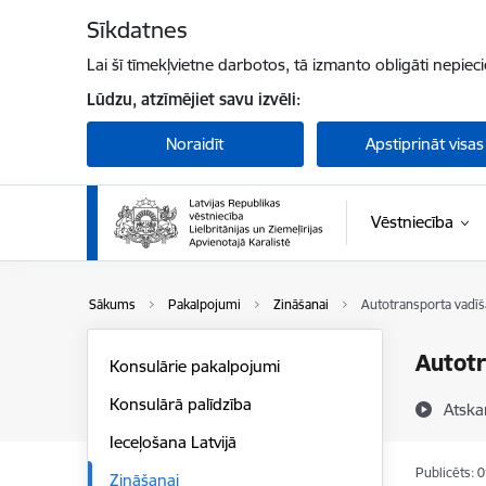
Pāriet uz lapas saturu
Sīkdatnes
Lai šī tīmekļvietne darbotos, tā izmanto obligāti nepiec
Lūdzu, atzīmējiet savu izvēli:
Noraidīt
Apstiprināt visas
Vēstniecība
Sākums
Pakalpojumi
Zināšanai
Autotransporta vadīš
Autotr
Konsulārie pakalpojumi
Konsulārā palīdzība
Atska
Ieceļošana Latvijā
Publicēts: 
Zināšanai