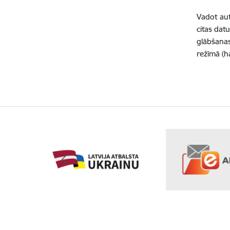
Vadot aut
citas dat
glābšanas
režīmā (h