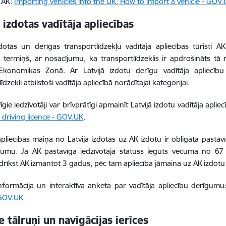
ē AK:
Importing vehicles into the UK: How to import a vehicle - GOV
ā izdotas vadītāja apliecības
zdotas un derīgas transportlīdzekļu vadītāja apliecības tūristi
termiņš, ar nosacījumu, ka transportlīdzeklis ir apdrošināts tā re
Ekonomikas Zonā. Ar Latvijā izdotu derīgu vadītāja apliecību
īdzekli atbilstoši vadītāja apliecībā norādītajai kategorijai.
gie iedzīvotāji var brīvprātīgi apmainīt Latvijā izdotu vadītāja aplie
driving licence - GOV.UK
.
apliecības maiņa no Latvijā izdotas uz AK izdotu ir obligāta pastāv
umu. Ja AK pastāvīgā iedzīvotāja statuss iegūts vecumā no 67 l
 drīkst AK izmantot 3 gadus, pēc tam apliecība jāmaina uz AK izdotu 
nformācija un interaktīva anketa par vadītāja apliecību derīgum
 GOV.UK
e tālruņi un navigācijas ierīces