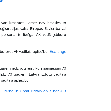
.UK
.
 AK var izmantot, kamēr nav beidzies to
ģistrācijas valstī Eiropas Savienībā vai
 persona ir tiesīga AK vadīt jebkuru
cību pret AK vadītāja apliecību:
Exchange
īgajiem iedzīvotājiem, kuri sasnieguši 70
īdz 70 gadiem, Latvijā izdotu vadītāja
vadītāja apliecību.
u:
Driving in Great Britain on a non-GB