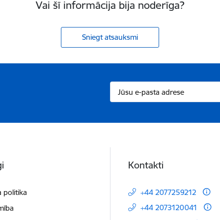
Vai šī informācija bija noderīga?
Sniegt atsauksmi
i
Kontakti
 politika
+44 2077259212
+44 2073120041
mība