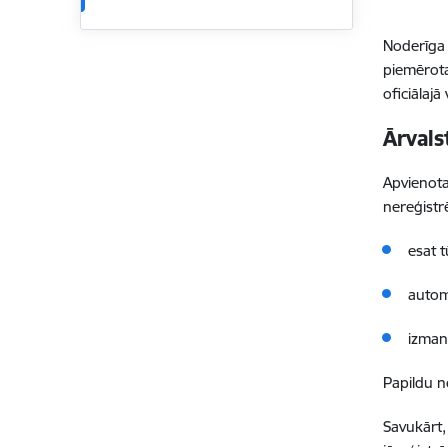
Noderīga
piemērot
oficiālajā
Ārvals
Apvienota
nereģistr
esat t
autom
izman
Papildu n
Savukārt,