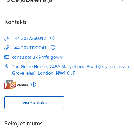
Sīkdatņu izvēles maiņa
Kontakti
+44 2077259212
+44 2073120041
E-pasts:
consulate.uk@mfa.gov.lv
The Grove House, 248A Marylebone Road (ieeja no Lisson
Grove ielas), London, NW1 6 JF
Visi kontakti
Sekojiet mums