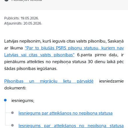
Publicēts: 19.05.2026.
Atjaunināts: 20.05.2026.
Latvijas nepilsonim, kurš ieguvis citas valsts pilsonību, Saskaņā
ar likuma
“Par to bijušās PSRS pilsoņu statusu, kuriem nav
Latvijas vai citas valsts pilsonības”
6.panta pirmo daļu, ir
pienākums atteikties no nepilsoņa statusa 30 dienu laikā pēc
šādas pilsonības iegūšanas.
Pilsonības un migrāciju lietu pārvaldē
iesniedzamie
dokumenti:
iesniegums;
Iesniegums par atteikšanos no nepilsoņa statusa
Iesniegums par atteikšanos no nepilsoņa statusa