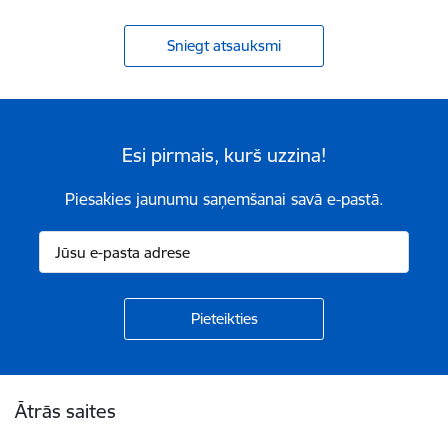
Sniegt atsauksmi
Esi pirmais, kurš uzzina!
Piesakies jaunumu saņemšanai savā e-pastā.
Kājene
Ātrās saites