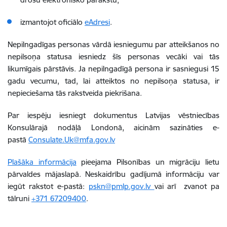
izmantojot oficiālo
eAdresi
.
Nepilngadīgas personas vārdā iesniegumu par atteikšanos no
nepilsoņa statusa iesniedz šīs personas vecāki vai tās
likumīgais pārstāvis. Ja nepilngadīgā persona ir sasniegusi 15
gadu vecumu, tad, lai atteiktos no nepilsoņa statusa, ir
nepieciešama tās rakstveida piekrišana.
Par iespēju iesniegt dokumentus Latvijas vēstniecības
Konsulārajā nodāļā Londonā, aicinām sazināties e-
pastā
Consulate.Uk@mfa.gov.lv
Plašāka informācija
pieejama Pilsonības un migrāciju lietu
pārvaldes mājaslapā. Neskaidrību gadījumā informāciju var
iegūt rakstot e-pastā:
pskn@pmlp.gov.lv
vai arī zvanot pa
tālruni
+371 67209400
.