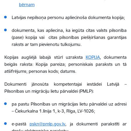
bērnam
Latvijas nepilsoņa personu apliecinoša dokumenta kopija;
dokumenta, kas apliecina, ka iegūta citas valsts pilsonība
(pase) kopija vai citas pilsonības piešķiršanas garantijas
raksts ar tam pievienotu tulkojumu.
Kopijas augšējā labajā stūrī uzraksta
KOPIJA
, dokumenta
beigās raksta: Kopija pareiza; personiskais paraksts un tā
atšifrējums; personas kods; datums.
Dokumenti jānosūta kompetentajai iestādei Latvijā –
Pilsonības un migrāciju lietu pārvaldei (PMLP):
pa pastu Pilsonības un migrācijas lietu pārvaldei uz adresi
– Čiekurkalna 1.līnija 1, k-3, Rīga, LV-1026;
e-pastā
pskn@pmlp.gov.lv
, ja dokumenti parakstīti ar
drošu elektronisko parakstu;