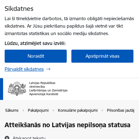
Pāriet uz lapas saturu
Sīkdatnes
Spied
lai meklētu
Enter
Lai šī tīmekļvietne darbotos, tā izmanto obligāti nepieciešamās
sīkdatnes. Ar Jūsu piekrišanu papildus šajā vietnē var tikt
izmantotas statistikas un sociālo mediju sīkdatnes.
Lūdzu, atzīmējiet savu izvēli:
Noraidīt
Apstiprināt visas
Pārvaldīt sīkdatnes
Sākums
Pakalpojumi
Konsulārie pakalpojumi
Pilsonības jautāju
Atteikšanās no Latvijas nepilsoņa statusa
Atskaņot tekstu