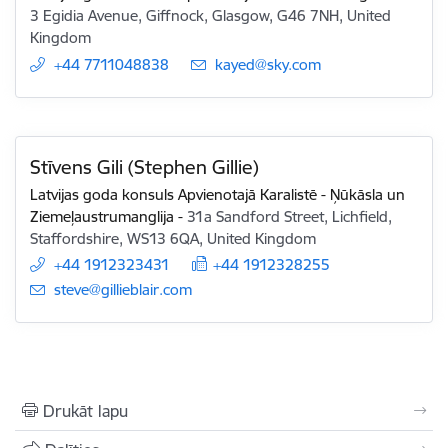
3 Egidia Avenue, Giffnock, Glasgow, G46 7NH, United
Kingdom
+44 7711048838
E-pasts:
kayed@sky.com
Stīvens Gili (Stephen Gillie)
Latvijas goda konsuls Apvienotajā Karalistē - Ņūkāsla un
Ziemeļaustrumanglija
-
31a Sandford Street, Lichfield,
Staffordshire, WS13 6QA, United Kingdom
+44 1912323431
+44 1912328255
E-pasts:
steve@gillieblair.com
Drukāt lapu