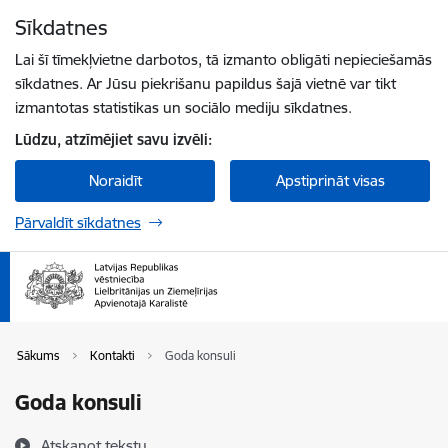
Pāriet uz lapas saturu
Sīkdatnes
Spied
lai meklētu
Enter
Lai šī tīmekļvietne darbotos, tā izmanto obligāti nepieciešamās
sīkdatnes. Ar Jūsu piekrišanu papildus šajā vietnē var tikt
izmantotas statistikas un sociālo mediju sīkdatnes.
Lūdzu, atzīmējiet savu izvēli:
Noraidīt
Apstiprināt visas
Pārvaldīt sīkdatnes
Sākums
Kontakti
Goda konsuli
Goda konsuli
Atskaņot tekstu