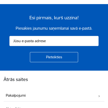
Esi pirmais, kurš uzzina!
Piesakies jaunumu saņemšanai savā e-pastā.
Kājene
Ātrās saites
Pakalpojumi