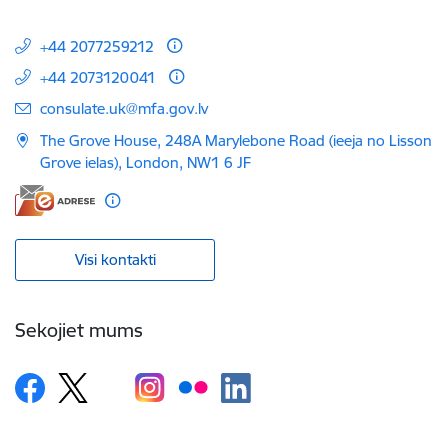
+44 2077259212
+44 2073120041
E-pasts:
consulate.uk@mfa.gov.lv
The Grove House, 248A Marylebone Road (ieeja no Lisson
Grove ielas), London, NW1 6 JF
Visi kontakti
Sekojiet mums