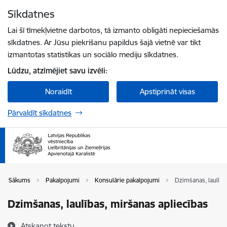
Pāriet uz lapas saturu
Sīkdatnes
Spied
lai meklētu
Enter
Lai šī tīmekļvietne darbotos, tā izmanto obligāti nepieciešamās
sīkdatnes. Ar Jūsu piekrišanu papildus šajā vietnē var tikt
izmantotas statistikas un sociālo mediju sīkdatnes.
Lūdzu, atzīmējiet savu izvēli:
Noraidīt
Apstiprināt visas
Pārvaldīt sīkdatnes
Sākums
Pakalpojumi
Konsulārie pakalpojumi
Dzimšanas, laulība
Dzimšanas, laulības, miršanas apliecības
Atskaņot tekstu