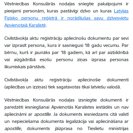
Vēstniecības Konsulārās nodaļas sniegtie pakalpojumi ir
pieejami personām, kuras pastāvīgi dzīvo un kuras
Latvijas
Fizisko personu reģistrā ir norādījušas savu dzīvesvietu
Apvienotajā Karalistē
.
Civilstāvokļa aktu reģistrāciju apliecinošu dokumentu par sevi
var izprasīt persona, kura ir sasniegusi 18 gadu vecumu. Par
bērnu, kurš ir jaunāks par 18 gadiem, kā arī par aizbildnībā
vai aizgādnībā esošu personu ziņas izprasa personas
likumiskais pārstāvis.
Civilstāvokļa aktu reģistrāciju apliecinošie dokumenti
(apliecības un izziņas) tiek sagatavotas tikai latviešu valodā.
Vēstniecības Konsulārās nodaļas izsniegtie dokumenti ir
paredzēti iesniegšanai Apvienotās Karalistes iestādēs un nav
apliecināmi ar
apostille
. Ja dokuments iesniedzams citā valstī
un nepieciešama dokumenta legalizācija vai apliecināšana ar
apostille
, dokuments jāizprasa no Tieslietu ministrijas