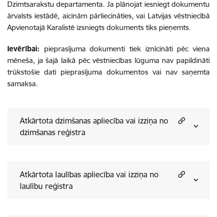
Dzimtsarakstu departamenta. Ja plānojat iesniegt dokumentu
ārvalsts iestādē, aicinām pārliecināties, vai Latvijas vēstniecībā
Apvienotajā Karalistē izsniegts dokuments tiks pieņemts.
Ievērībai:
pieprasījuma dokumenti tiek iznīcināti pēc viena
mēneša, ja šajā laikā pēc vēstniecības lūguma nav papildināti
trūkstošie dati pieprasījuma dokumentos vai nav saņemta
samaksa.
Atkārtota dzimšanas apliecība vai izziņa no
dzimšanas reģistra
Atkārtota laulības apliecība vai izziņa no
laulību reģistra