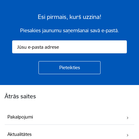
Esi pirmais, kurš uzzina!
Piesakies jaunumu saņemšanai savā e-pastā.
Kājene
Ātrās saites
Pakalpojumi
Aktualitātes