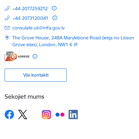
+44 2077259212
+44 2073120041
E-pasts:
consulate.uk@mfa.gov.lv
The Grove House, 248A Marylebone Road (ieeja no Lisson
Grove ielas), London, NW1 6 JF
Visi kontakti
Sekojiet mums