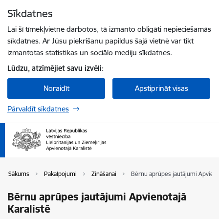
Pāriet uz lapas saturu
Sīkdatnes
Spied
lai meklētu
Enter
Lai šī tīmekļvietne darbotos, tā izmanto obligāti nepieciešamās
sīkdatnes. Ar Jūsu piekrišanu papildus šajā vietnē var tikt
izmantotas statistikas un sociālo mediju sīkdatnes.
Lūdzu, atzīmējiet savu izvēli:
Noraidīt
Apstiprināt visas
Pārvaldīt sīkdatnes
Sākums
Pakalpojumi
Zināšanai
Bērnu aprūpes jautājumi Apvienot
Bērnu aprūpes jautājumi Apvienotajā
Karalistē