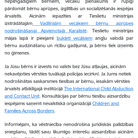
nepilngadīgiem bērniem, vecāku pienākums ir rūpīgi
pārdomāt bērnu aprūpes, izglītības un socializēšanās iespējas
ārvalstīs. Aicinām iepazīties ar Tieslietu ministrijas
izstrādātajām
Vadlīnijām vecākiem bērnu aprūpes
nodrošināšanai Apvienotajā Karalistē
. Tieslietu ministrijas
mājas lapā ir pieejami
bukleti vecākiem
angļu valodā par
bērnu audzināšanu un rīcību gadījumā, ja bērns tiek izņemts
no ģimenes.
Ja Jūsu bērns ir izvests no valsts bez Jūsu atļaujas, aicinām
nekavējoties vērsties tuvākajā policijas iecirknī. Ja Jums netiek
nodrošinātas saskarsmes tiesības ar bērnu, iesakām vērsties
ārvalsts atbildīgajā institūcijā
The International Child Abduction
and Contact Unit
. Konsultācijas par bērnu tiesību aizsardzību
iespējams saņemt nevalstiskā organizācijā
Children and
Families Across Borders
.
Informējam, ka vēstniecība nenodrošina juridiskās palīdzības
sniegšanu, tādēļ savu likumīgo interešu aizsardzībai aicinām