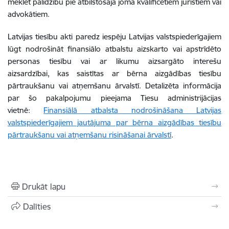
meklēt palīdzību pie atbilstošajā jomā kvalificētiem juristiem vai
advokātiem.
Latvijas tiesību akti paredz iespēju Latvijas valstspiederīgajiem
lūgt nodrošināt finansiālo atbalstu aizskarto vai apstrīdēto
personas tiesību vai ar likumu aizsargāto interešu
aizsardzībai, kas saistītas ar bērna aizgādības tiesību
pārtraukšanu vai atņemšanu ārvalstī. Detalizēta informācija
par šo pakalpojumu pieejama Tiesu administrijācijas
vietnē:
Finansiālā atbalsta nodrošināšana Latvijas
valstspiederīgajiem jautājuma par bērna aizgādības tiesību
pārtraukšanu vai atņemšanu risināšanai ārvalstī
.
Drukāt lapu
Dalīties