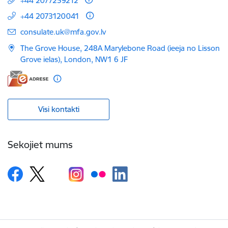
+44 2077259212
+44 2073120041
E-pasts:
consulate.uk@mfa.gov.lv
The Grove House, 248A Marylebone Road (ieeja no Lisson
Grove ielas), London, NW1 6 JF
Visi kontakti
Sekojiet mums