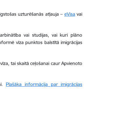
 ilgstošas uzturēšanās atļauja –
eVisa
vai
arbinātība vai studijas, vai kuri plāno
oformē vīza punktos balstītā imigrācijas
vīza, tai skaitā ceļošanai caur Apvienoto
ai.
Plašāka informācija par imigrācijas