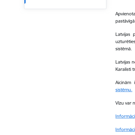
Apvienota
pastāvīgā 
Latvijas 
uzturētie
sistēmā.
Latvijas 
Karalisti t
Aicinām
sistēmu.
Vīzu var
Informāci
Informāci