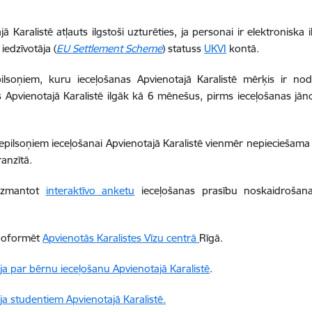
jā Karalistē atļauts ilgstoši uzturēties, ja personai ir elektroniska
iedzīvotāja (
EU Settlement Scheme
) statuss
UKVI
kontā.
pilsoņiem, kuru ieceļošanas Apvienotajā Karalistē mērķis ir nod
s Apvienotajā Karalistē ilgāk kā 6 mēnešus, pirms ieceļošanas jān
nepilsoņiem ieceļošanai Apvienotajā Karalistē vienmēr nepieciešama 
ranzītā.
 izmantot
interaktīvo anketu
ieceļošanas prasību noskaidrošan
 noformēt
Apvienotās Karalistes Vīzu centrā
Rīgā.
ja par bērnu ieceļošanu Apvienotajā Karalistē
.
ja studentiem Apvienotajā Karalistē.