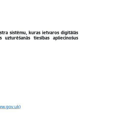
istra sistēmu, kuras ietvaros digitālās
as uzturēšanās tiesības apliecinošus
www.gov.uk)