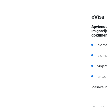
eVisa
Apvienotā
imigrāci
dokumen
biome
biome
vinjet
tinte
Plašāka i