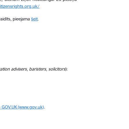
itizensrights.org.uk/
raidīts, pieejama
šeit
.
tion advisers, baristers, solicitors
):
 - GOV.UK (www.gov.uk)
.