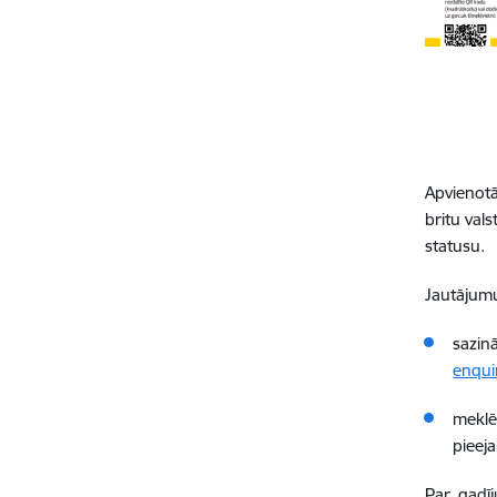
Apvienotā
britu vals
statusu.
Jautājumu
sazinā
enqui
meklē
pieej
Par gadīj