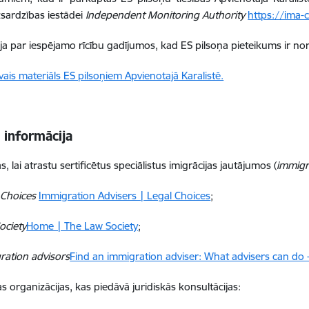
izsardzības iestādei
Independent Monitoring Authority
https://ima-c
ja par iespējamo rīcību gadījumos, kad ES pilsoņa pieteikums ir no
vais materiāls ES pilsoņiem Apvienotajā Karalistē.
 informācija
, lai atrastu sertificētus speciālistus imigrācijas jautājumos (
immigra
 Choices
Immigration Advisers | Legal Choices
;
ociety
Home | The Law Society
;
ration advisors
Find an immigration adviser: What advisers can do
s organizācijas, kas piedāvā juridiskās konsultācijas: