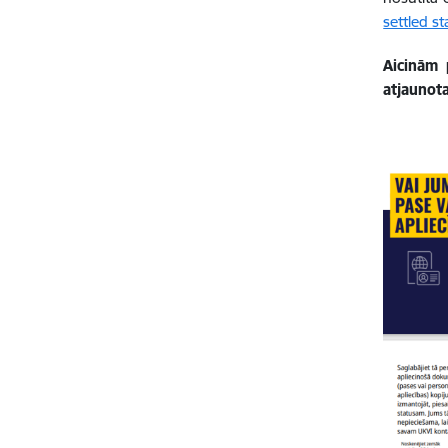
settled s
Aicinām 
atjaunot