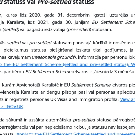
ed
statuss vai
Pre-settled
statuss
, kuras līdz 2020. gada 31. decembrim ilgstoši uzturējās un v
ajā Karalistē, līdz 2021. gada 30. jūnijam
EU Settlement Sch
a (
settled)
vai pagaidu iedzīvotāja (
pre-settled
) statusam.
anās
settled
vai
pre-settled
statusam parastajā kārtībā ir noslēgusie
s pieteikumus statusa piešķiršanai izskata tikai gadījumos, ja
anas kavējumam (
reasonable grounds
). Informācija par personu lok
o the EU Settlement Scheme (settled and pre-settled status):
ms par bērnu
EU Settlement Scheme
ietvaros ir jāiesniedz 3 mēnešu
 kurām Apvienotajā Karalistē ir EU
Settlement Scheme
ietvaros pie
pvienotajā Karalistē ar derīgu pilsoņa pasi vai personas apliecību
 ir reģistrēts personas UK Visas and Immigration profilā:
View a
de - GOV.UK
da sākumā ir uzsākta automātiska
pre-settled
statusa pārreģistr
ārreģistrāciju vai par nepieciešamo rīcību, ja statusu nav iespējam
e-pastā.
Apply to the EU Settlement Scheme (settled and pre-settle