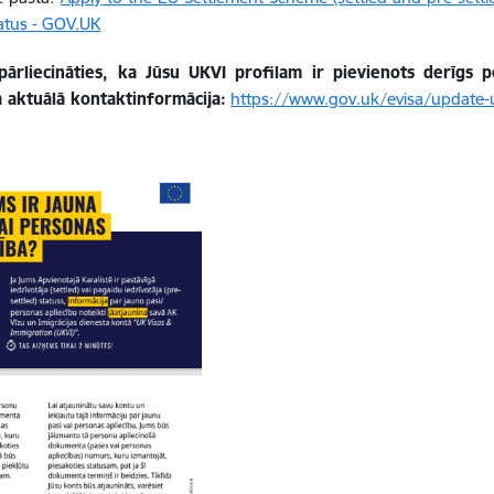
tatus - GOV.UK
pārliecināties, ka Jūsu UKVI profilam ir pievienots derīgs 
a aktuālā kontaktinformācija:
https://www.gov.uk/evisa/update-