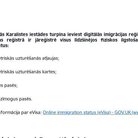
s Karalistes iestādes turpina ieviest digitālās imigrācijas reģ
jas reģistrā ir jāreģistrē
visus līdzšinējos fiziskos ilgstoš
tus:
triskās uzturēšanās atļaujas;
triskās uzturēšanās kartes;
es pasēs;
s zīmogus pasēs.
nformācija par eVisa:
Online immigration status (eVisa) - GOV.UK (