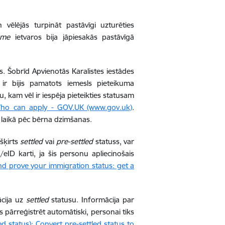
ēlējās turpināt pastāvīgi uzturēties
eme
ietvaros bija jāpiesakās pastāvīgā
s. Šobrīd Apvienotās Karalistes iestādes
 ir bijis pamatots iemesls pieteikuma
u, kam vēl ir iespēja pieteikties statusam
 Who can apply - GOV.UK (www.gov.uk)
.
 laikā pēc bērna dzimšanas.
šķirts
settled
vai
pre-settled
statuss, var
/eID karti, ja šis personu apliecinošais
nd prove your immigration status: get a
ācija uz
settled
statusu. Informācija par
s pārreģistrēt automātiski, personai tiks
d status): Convert pre-settled status to