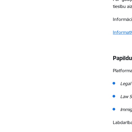
tiesību a
Informāci
Informatī
Papildu
Platformas
Legal
Law S
Immig
Labdarība