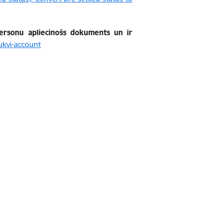
personu apliecinošs dokuments un ir
ukvi-account