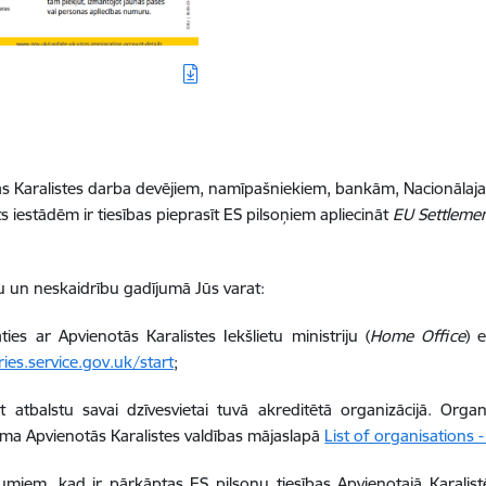
s Karalistes darba devējiem, namīpašniekiem, bankām, Nacionālaj
ts iestādēm ir tiesības pieprasīt ES pilsoņiem apliecināt
EU Settleme
 un neskaidrību gadījumā Jūs varat:
ties ar Apvienotās Karalistes Iekšlietu ministriju (
Home Office
) 
ries.service.gov.uk/start
;
t atbalstu savai dzīvesvietai tuvā akreditētā organizācijā. Orga
ama Apvienotās Karalistes valdības mājaslapā
List of organisations
umiem, kad ir pārkāptas ES pilsoņu tiesības Apvienotajā Karalist