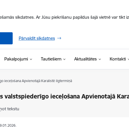
iešamās sīkdatnes. Ar Jūsu piekrišanu papildus šajā vietnē var tikt i
Pārvaldīt sīkdatnes
Pakalpojumi
Tautiešiem
Aktualitātes
Kontakti
īgo ieceļošana Apvienotajā Karalistē ilgtermiņā
as valstspiederīgo ieceļošana Apvienotajā Kara
ņot tekstu
29.01.2026.