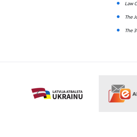
Law C
The J
The 3