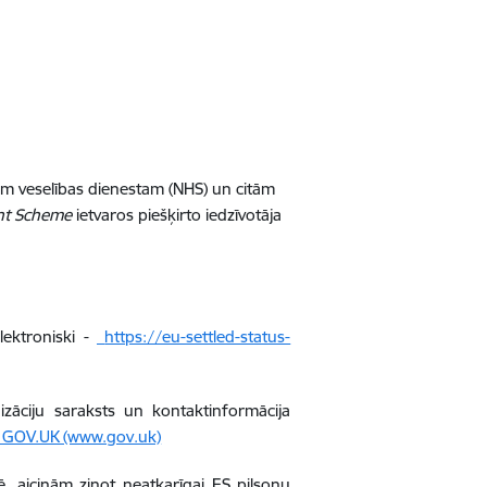
am veselības dienestam (NHS) un citām
nt Scheme
ietvaros piešķirto iedzīvotāja
elektroniski -
https://eu-settled-status-
nizāciju saraksts un kontaktinformācija
 - GOV.UK (www.gov.uk)
ē, aicinām ziņot neatkarīgai ES pilsoņu