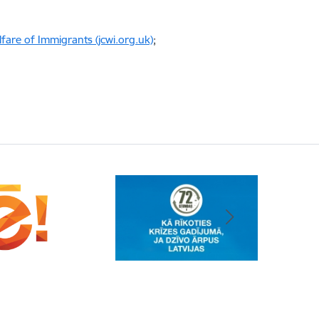
lfare of Immigrants (jcwi.org.uk)
;