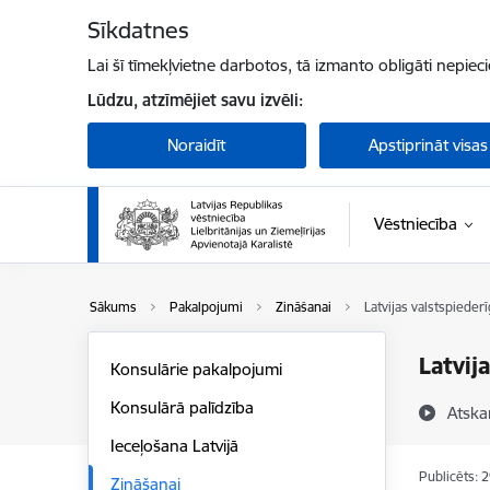
Pāriet uz lapas saturu
Sīkdatnes
Lai šī tīmekļvietne darbotos, tā izmanto obligāti nepiec
Lūdzu, atzīmējiet savu izvēli:
Noraidīt
Apstiprināt visas
Vēstniecība
Sākums
Pakalpojumi
Zināšanai
Latvijas valstspieder
Latvij
Konsulārie pakalpojumi
Konsulārā palīdzība
Atska
Ieceļošana Latvijā
Publicēts: 
Zināšanai