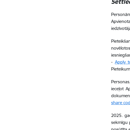
Settl
Personām
Apvienot
iedzīvotāj
Pieteikš
novēloto
iesniegš
-
Apply t
Pieteiku
Personas,
ieceļot A
dokuments
share co
2025. ga
sekmīgu p
nosūtīta 