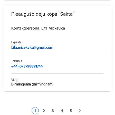
Pieaugušo deju kopa “Sakta”
Kontaktpersona: Lita Mickēviča
E-pasts
Lita.micekvica@gmail.com
Tālrunis
+44 (0) 7798891744
Vieta
Birmingema (Birmingham)
Lapošana
1
2
3
4
5
Pašreizējā lapa
Lapa
Lapa
Lapa
Lapa