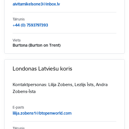
aivitamikelsone3@inbox.lv
Tālrunis
+44 (0) 7593797393
Vieta
Burtona (Burton on Trent)
Londonas Latviešu koris
Kontaktpersonas: Lilija Zobens, Lezlijs Īsts, Andra
Zobens-Īsta
E-pasts
lilija.zobens1@btopenworld.com
Tālrunis