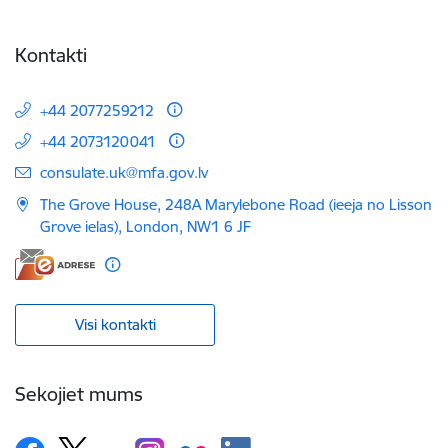
Kontakti
+44 2077259212
+44 2073120041
E-pasts:
consulate.uk@mfa.gov.lv
The Grove House, 248A Marylebone Road (ieeja no Lisson
Grove ielas), London, NW1 6 JF
Visi kontakti
Sekojiet mums