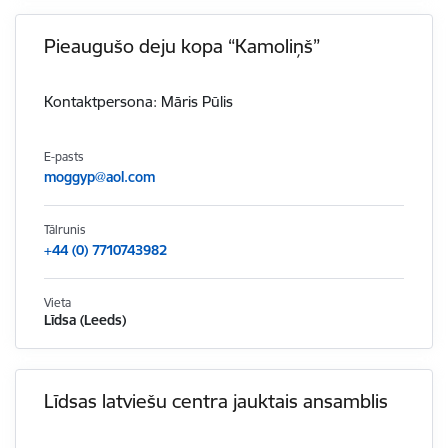
Pieaugušo deju kopa “Kamoliņš”
Kontaktpersona: Māris Pūlis
E-pasts
moggyp@aol.com
Tālrunis
+44 (0) 7710743982
Vieta
Līdsa (Leeds)
Līdsas latviešu centra jauktais ansamblis