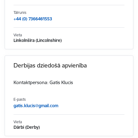
Tālrunis
+44 (0) 7366461553
Vieta
Linkolnšīra (Lincolnshire)
Derbijas dziedošā apvienība
Kontaktpersona: Gatis Klucis
E-pasts
gatis.klucis@gmail.com
Vieta
Dārbi (Derby)