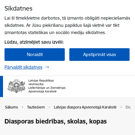
Pāriet uz lapas saturu
Sīkdatnes
Spied
lai meklētu
Enter
Lai šī tīmekļvietne darbotos, tā izmanto obligāti nepieciešamās
sīkdatnes. Ar Jūsu piekrišanu papildus šajā vietnē var tikt
izmantotas statistikas un sociālo mediju sīkdatnes.
Lūdzu, atzīmējiet savu izvēli:
Noraidīt
Apstiprināt visas
Pārvaldīt sīkdatnes
Sākums
Tautiešiem
Latvijas diaspora Apvienotajā Karalistē
Diasp
Diasporas biedrības, skolas, kopas