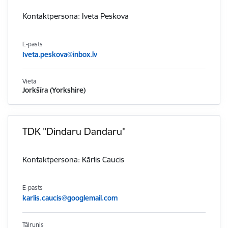
Kontaktpersona: Iveta Peskova
E-pasts
Iveta.peskova@inbox.lv
Vieta
Jorkšīra (Yorkshire)
TDK "Dindaru Dandaru"
Kontaktpersona: Kārlis Caucis
E-pasts
karlis.caucis@googlemail.com
Tālrunis