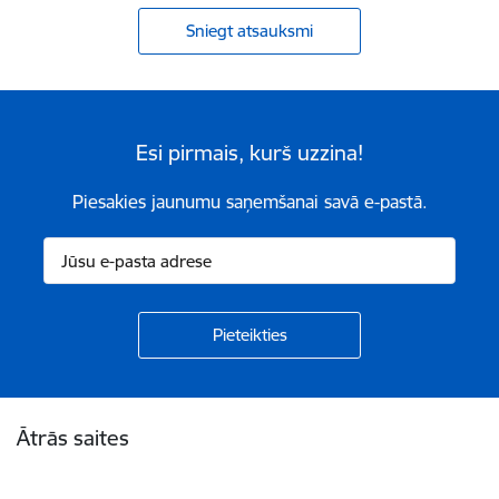
Sniegt atsauksmi
Esi pirmais, kurš uzzina!
Piesakies jaunumu saņemšanai savā e-pastā.
Kājene
Ātrās saites