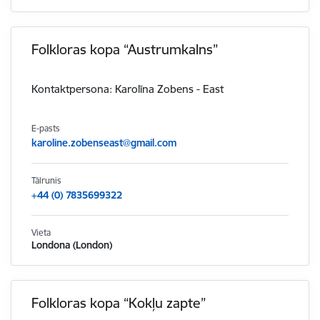
Folkloras kopa “Austrumkalns”
Kontaktpersona: Karolīna Zobens - East
E-pasts
karoline.zobenseast@gmail.com
Tālrunis
+44 (0) 7835699322
Vieta
Londona (London)
Folkloras kopa “Kokļu zapte”