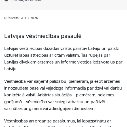
Publicēts: 20.02.2026.
Latvijas vēstniecības pasaulē
Latvijas vēstniecības dažādās valstīs pārstāv Latviju un palīdz
uzturēt labas attiecības ar citām valstīm. Tās rūpējas par
Latvijas cilvēkiem ārzemēs un informē vietējos iedzīvotājus par
Latviju.
Vēstniecībā var saņemt palīdzību, piemēram, ja esot ārzemēs
ir nozaudēta pase vai vajadzīga informācija par dzīvi vai darbu
konkrētajā valstī. Ārkārtas situācijās – piemēram, nelaimes
gadījumā – vēstniecība var sniegt atbalstu un palīdzēt
sazināties ar ģimeni vai attiecīgajiem dienestiem.
Vēstniecības arī organizē pasākumus, lai iepazīstinātu ar