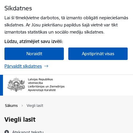
Pāriet uz lapas saturu
Sīkdatnes
Spied
lai meklētu
Enter
Lai šī tīmekļvietne darbotos, tā izmanto obligāti nepieciešamās
sīkdatnes. Ar Jūsu piekrišanu papildus šajā vietnē var tikt
izmantotas statistikas un sociālo mediju sīkdatnes.
Lūdzu, atzīmējiet savu izvēli:
Noraidīt
Apstiprināt visas
Pārvaldīt sīkdatnes
Sākums
Viegli lasīt
Viegli lasīt
Atskaņot tekstu