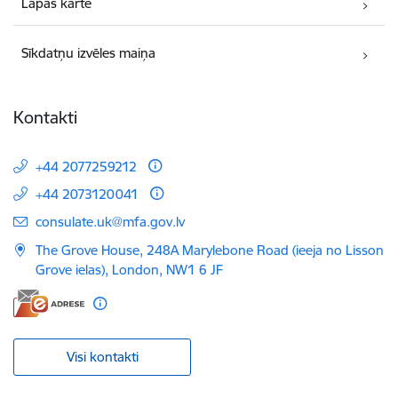
Lapas karte
Sīkdatņu izvēles maiņa
Kontakti
+44 2077259212
+44 2073120041
E-pasts:
consulate.uk@mfa.gov.lv
The Grove House, 248A Marylebone Road (ieeja no Lisson
Grove ielas), London, NW1 6 JF
Visi kontakti