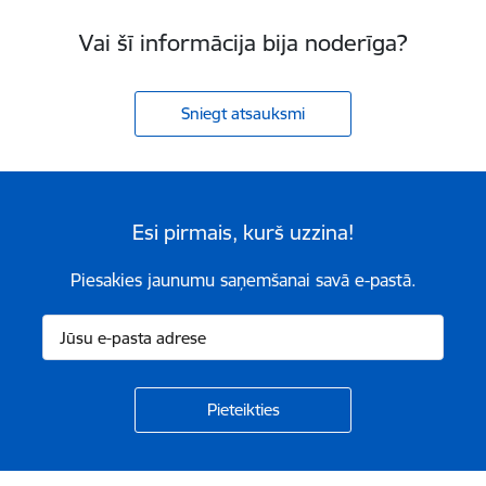
Vai šī informācija bija noderīga?
Sniegt atsauksmi
Esi pirmais, kurš uzzina!
Piesakies jaunumu saņemšanai savā e-pastā.
Kājene