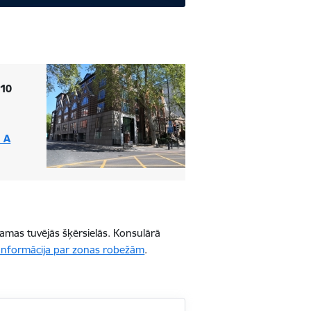
 10
 A
amas tuvējās šķērsielās. Konsulārā
Informācija par zonas robežām
.