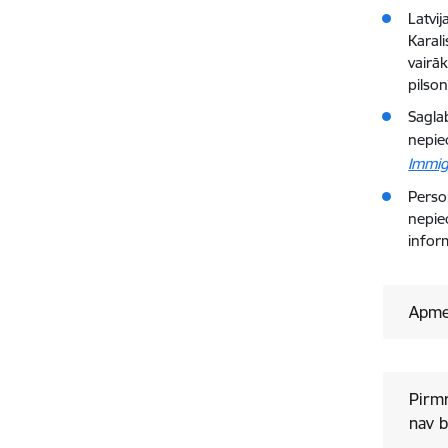
Latvi
Karal
vairā
pilson
Sagla
nepiec
Immig
Perso
nepie
infor
Apme
Pirmr
nav b