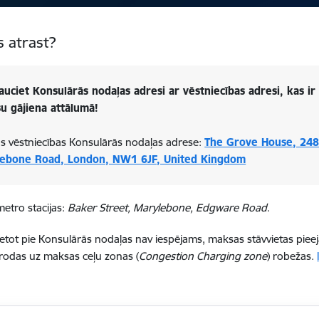
 atrast?
auciet Konsulārās nodaļas adresi ar vēstniecības adresi, kas ir
u gājiena attālumā!
jas vēstniecības Konsulārās nodaļas adrese:
The Grove House, 248
ebone Road, London, NW1 6JF, United Kingdom
etro stacijas:
Baker Street, Marylebone, Edgware Road
.
etot pie Konsulārās nodaļas nav iespējams, maksas stāvvietas pieej
rodas uz maksas ceļu zonas (
Congestion Charging zone
) robežas.