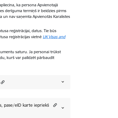
apliecina, ka persona Apvienotajā
ses derīguma termiņš ir beidzies pirms
īta un nav saņemta Apvienotās Karalistes
atusa reģistrācijai, datus. Tie būs
tusa reģistrācijas vietnē
UK Visas and
kumentu saturu. Ja personai trūkst
du, kurš var palīdzēt pārbaudīt
s, pase/eID karte iepriekš