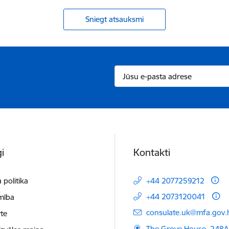
Sniegt atsauksmi
i
Kontakti
 politika
+44 2077259212
+44 2073120041
mība
E-pasts:
consulate.uk@mfa.gov.l
te
The Grove House, 248A