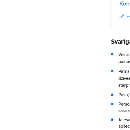
Kon
+
Svarīg
Vēstn
pastāv
Pirms
dzīves
starp
Pasu/
Perso
sasni
Ja esa
aplie