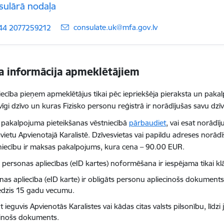
sulārā nodaļa
E-pasts:
consulate.uk@mfa.gov.lv
44 2077259212
a informācija apmeklētājiem
iecība pieņem apmeklētājus tikai pēc iepriekšēja pieraksta un pak
īgi dzīvo un kuras Fizisko personu reģistrā ir norādījušas savu dzīv
 pakalpojuma pieteikšanas vēstniecībā
pārbaudiet
, vai esat norādīj
vietu Apvienotajā Karalistē. Dzīvesvietas vai papildu adreses norādī
niecību ir maksas pakalpojums, kura cena – 90.00 EUR.
 personas apliecības (eID kartes) noformēšana ir iespējama tikai kl
nas apliecība (eID karte) ir obligāts personu apliecinošs dokuments 
edzis 15 gadu vecumu.
t ieguvis Apvienotās Karalistes vai kādas citas valsts pilsonību, līdzi
cinošs dokuments.