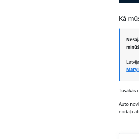
Kā mūs
Nesaj
minūš
Latvi
Maryl
Tuvākās m
Auto novi
nodaļa at