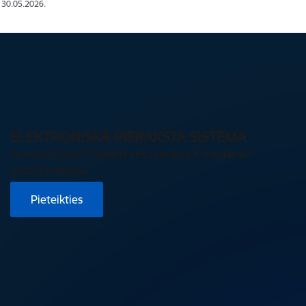
: 30.05.2026.
ELEKTRONISKĀ PIERAKSTA SISTĒMA
Apmeklējumam Latvijas vēstniecības Konsulārajā
nodaļā Londonā
Pieteikties