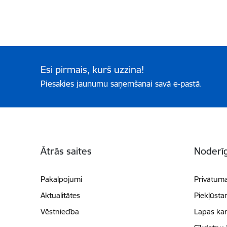
Esi pirmais, kurš uzzina!
Piesakies jaunumu saņemšanai savā e-pastā.
Kājene
Ātrās saites
Noderīg
Pakalpojumi
Privātuma
Aktualitātes
Piekļūsta
Vēstniecība
Lapas kar