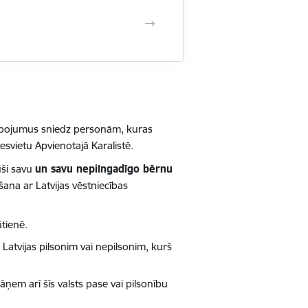
alpojumus sniedz personām, kuras
esvietu Apvienotajā Karalistē.
uši savu
un savu nepilngadīgo bērnu
šana ar Latvijas vēstniecības
ātienē.
Latvijas pilsonim vai nepilsonim, kurš
 jāņem arī šīs valsts pase vai pilsonību