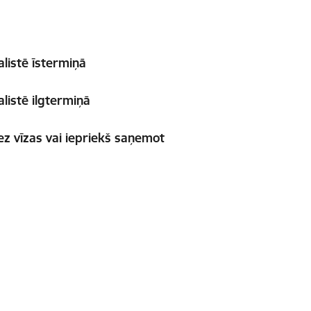
alistē īstermiņā
listē ilgtermiņā
ez vīzas vai iepriekš saņemot