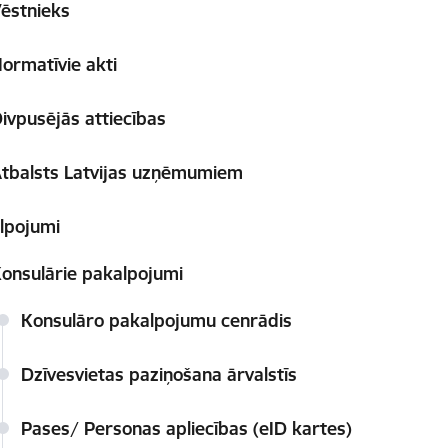
ēstnieks
ormatīvie akti
ivpusējās attiecības
tbalsts Latvijas uzņēmumiem
lpojumi
onsulārie pakalpojumi
Konsulāro pakalpojumu cenrādis
Dzīvesvietas paziņošana ārvalstīs
Pases/ Personas apliecības (eID kartes)