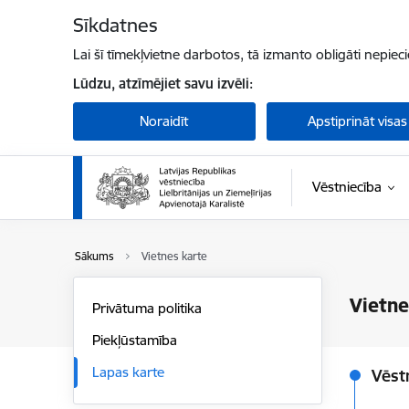
Pāriet uz lapas saturu
Sīkdatnes
Lai šī tīmekļvietne darbotos, tā izmanto obligāti nepiec
Lūdzu, atzīmējiet savu izvēli:
Noraidīt
Apstiprināt visas
Vēstniecība
Sākums
Vietnes karte
Vietne
Privātuma politika
Piekļūstamība
Lapas karte
Vēst