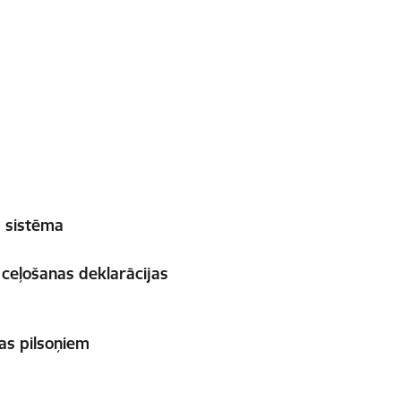
s sistēma
 ceļošanas deklarācijas
jas pilsoņiem