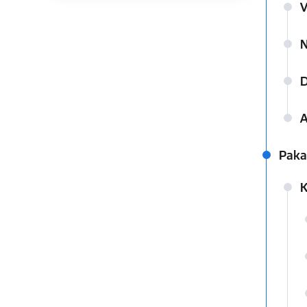
V
N
D
A
Paka
K