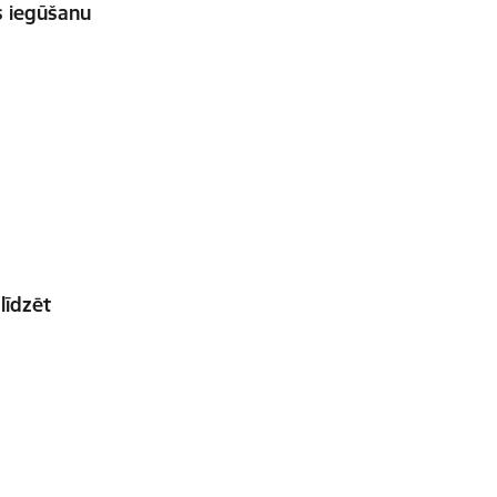
s iegūšanu
līdzēt