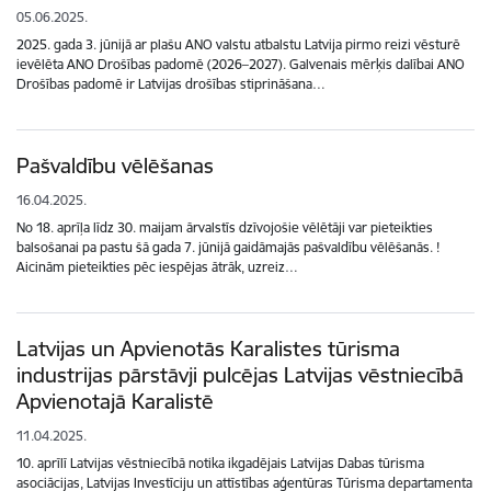
05.06.2025.
2025. gada 3. jūnijā ar plašu ANO valstu atbalstu Latvija pirmo reizi vēsturē
ievēlēta ANO Drošības padomē (2026–2027). Galvenais mērķis dalībai ANO
Drošības padomē ir Latvijas drošības stiprināšana…
Pašvaldību vēlēšanas
16.04.2025.
No 18. aprīļa līdz 30. maijam ārvalstīs dzīvojošie vēlētāji var pieteikties
balsošanai pa pastu šā gada 7. jūnijā gaidāmajās pašvaldību vēlēšanās. !
Aicinām pieteikties pēc iespējas ātrāk, uzreiz…
Latvijas un Apvienotās Karalistes tūrisma
industrijas pārstāvji pulcējas Latvijas vēstniecībā
Apvienotajā Karalistē
11.04.2025.
10. aprīlī Latvijas vēstniecībā notika ikgadējais Latvijas Dabas tūrisma
asociācijas, Latvijas Investīciju un attīstības aģentūras Tūrisma departamenta