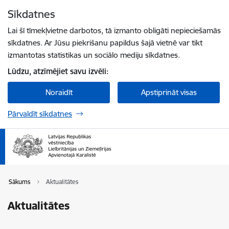
Pāriet uz lapas saturu
Sīkdatnes
Spied
lai meklētu
Enter
Lai šī tīmekļvietne darbotos, tā izmanto obligāti nepieciešamās
sīkdatnes. Ar Jūsu piekrišanu papildus šajā vietnē var tikt
izmantotas statistikas un sociālo mediju sīkdatnes.
Lūdzu, atzīmējiet savu izvēli:
Noraidīt
Apstiprināt visas
Pārvaldīt sīkdatnes
Sākums
Aktualitātes
Aktualitātes