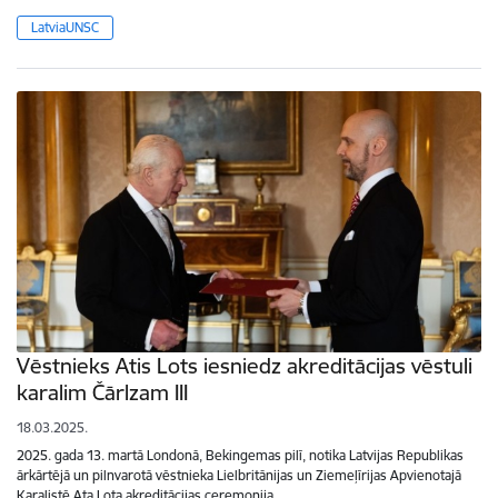
LatviaUNSC
Vēstnieks Atis Lots iesniedz akreditācijas vēstuli
karalim Čārlzam III
18.03.2025.
2025. gada 13. martā Londonā, Bekingemas pilī, notika Latvijas Republikas
ārkārtējā un pilnvarotā vēstnieka Lielbritānijas un Ziemeļīrijas Apvienotajā
Karalistē Ata Lota akreditācijas ceremonija…