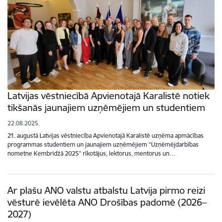
Latvijas vēstniecībā Apvienotajā Karalistē notiek
tikšanās jaunajiem uzņēmējiem un studentiem
22.08.2025.
21. augustā Latvijas vēstniecība Apvienotajā Karalistē uzņēma apmācības
programmas studentiem un jaunajiem uzņēmējiem “Uzņēmējdarbības
nometne Kembridžā 2025” rīkotājus, lektorus, mentorus un…
Ar plašu ANO valstu atbalstu Latvija pirmo reizi
vēsturē ievēlēta ANO Drošības padomē (2026–
2027)