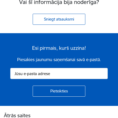
Vai šī informācija bija noderīga?
Sniegt atsauksmi
Esi pirmais, kurš uzzina!
Piesakies jaunumu saņemšanai savā e-pastā.
Kājene
Ātrās saites