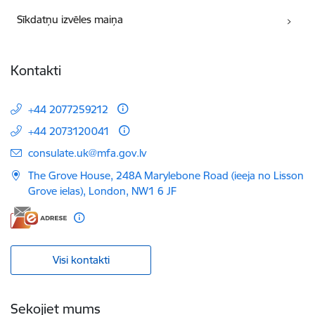
Sīkdatņu izvēles maiņa
Kontakti
+44 2077259212
+44 2073120041
E-pasts:
consulate.uk@mfa.gov.lv
The Grove House, 248A Marylebone Road (ieeja no Lisson
Grove ielas), London, NW1 6 JF
Visi kontakti
Sekojiet mums