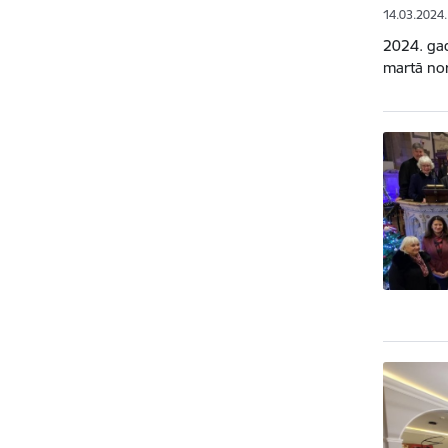
14.03.2024.
2024. gad
martā nor