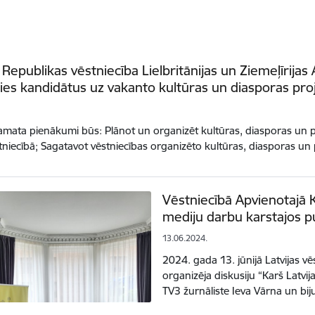
s Republikas vēstniecība Lielbritānijas un Ziemeļīrijas
ties kandidātus uz vakanto kultūras un diasporas pro
amata pienākumi būs: Plānot un organizēt kultūras, diasporas un 
stniecībā; Sagatavot vēstniecības organizēto kultūras, diasporas u
Vēstniecībā Apvienotajā K
mediju darbu karstajos p
13.06.2024.
2024. gada 13. jūnijā Latvijas vē
organizēja diskusiju “Karš Latvija
TV3 žurnāliste Ieva Vārna un bi