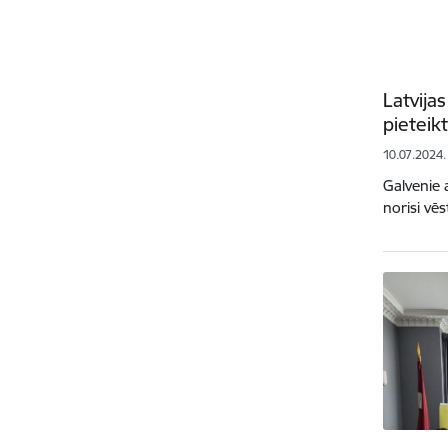
Latvija
pieteik
10.07.2024.
Galvenie 
norisi vē