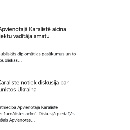
 Apvienotajā Karalistē aicina
jektu vadītāja amatu
publiskās diplomātijas pasākumus un to
n publiskās…
aralistē notiek diskusija par
unktos Ukrainā
stniecība Apvienotajā Karalistē
s žurnālistes acīm”. Diskusijā piedalījās
jušais Apvienotās…