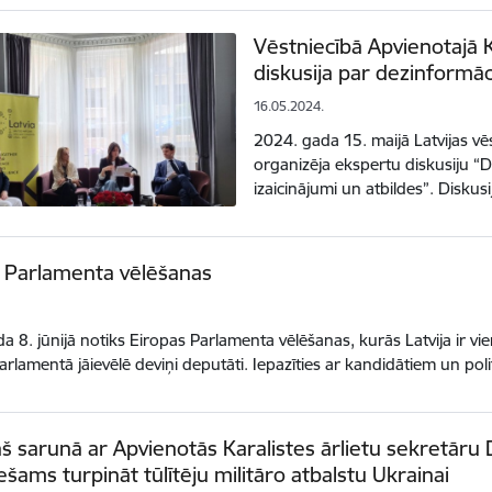
Vēstniecībā Apvienotajā 
diskusija par dezinformāc
16.05.2024.
2024. gada 15. maijā Latvijas vē
organizēja ekspertu diskusiju “D
izaicinājumi un atbildes”. Diskus
 Parlamenta vēlēšanas
a 8. jūnijā notiks Eiropas Parlamenta vēlēšanas, kurās Latvija ir v
arlamentā jāievēlē deviņi deputāti. Iepazīties ar kandidātiem un pol
ņš sarunā ar Apvienotās Karalistes ārlietu sekretār
ešams turpināt tūlītēju militāro atbalstu Ukrainai