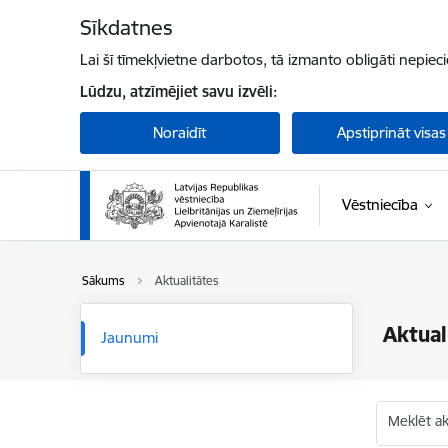
Pāriet uz lapas saturu
Sīkdatnes
Lai šī tīmekļvietne darbotos, tā izmanto obligāti nepiec
Lūdzu, atzīmējiet savu izvēli:
Noraidīt
Apstiprināt visas
Vēstniecība
Sākums
Aktualitātes
Aktual
Jaunumi
Meklēt akt