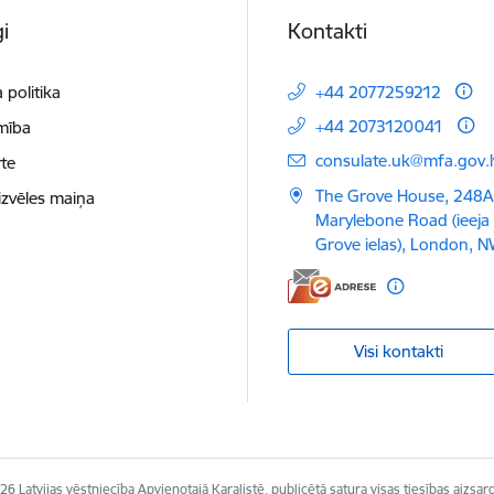
i
Kontakti
 politika
+44 2077259212
+44 2073120041
mība
E-pasts:
consulate.uk@mfa.gov.l
te
The Grove House, 248A
izvēles maiņa
Marylebone Road (ieeja
Grove ielas), London, N
Visi kontakti
6 Latvijas vēstniecība Apvienotajā Karalistē, publicētā satura visas tiesības aizsar