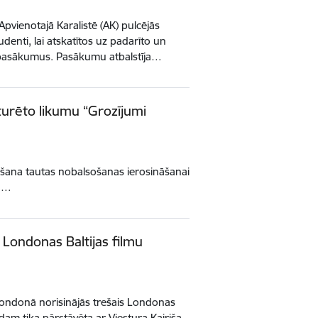
Apvienotajā Karalistē (AK) pulcējās
udenti, lai atskatītos uz padarīto un
pasākumus. Pasākumu atbalstīja…
turēto likumu “Grozījumi
kšana tautas nobalsošanas ierosināšanai
nu…
 Londonas Baltijas filmu
 Londonā norisinājās trešais Londonas
godam tika pārstāvēta ar Viestura Kairiša