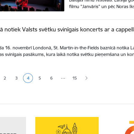
filmu "Janvāris" un pēc Noras
 notiek Valsts svētku svinīgais koncerts ar a cappell
a 16. novembrī Londonā, St. Martin-in-the-Fields baznīcā notika L
s svinīgais pasākums, kura laikā notika svētku pieņemšana un ko
ana
…
2
3
4
5
6
15
a
Lapa
Lapa
Pašreizējā lapa
Lapa
Lapa