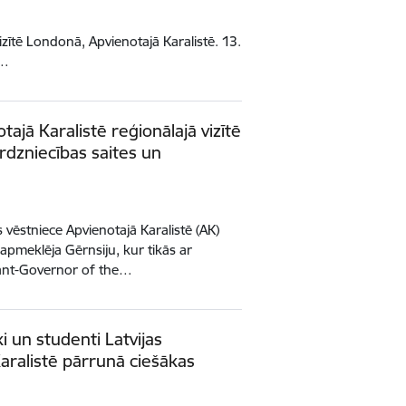
izītē Londonā, Apvienotajā Karalistē. 13.
u…
tajā Karalistē reģionālajā vizītē
tirdzniecības saites un
s vēstniece Apvienotajā Karalistē (AK)
ē apmeklēja Gērnsiju, kur tikās ar
nant-Governor of the…
i un studenti Latvijas
aralistē pārrunā ciešākas