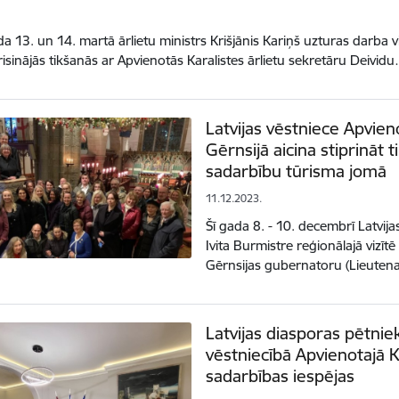
a 13. un 14. martā ārlietu ministrs Krišjānis Kariņš uzturas darba v
isinājās tikšanās ar Apvienotās Karalistes ārlietu sekretāru Deivid
Latvijas vēstniece Apvieno
Gērnsijā aicina stiprināt 
sadarbību tūrisma jomā
11.12.2023.
Šī gada 8. - 10. decembrī Latvija
Ivita Burmistre reģionālajā vizīt
Gērnsijas gubernatoru (Lieute
Latvijas diasporas pētniek
vēstniecībā Apvienotajā K
sadarbības iespējas