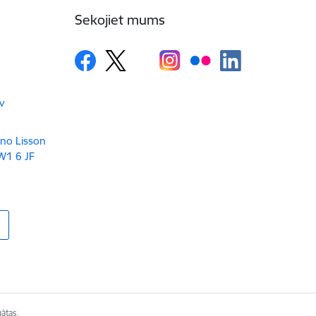
Sekojiet mums
v
 no Lisson
W1 6 JF
gātas.