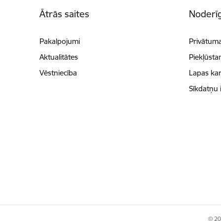
Kājene
Ātrās saites
Noderīg
Pakalpojumi
Privātuma
Aktualitātes
Piekļūsta
Vēstniecība
Lapas kar
Sīkdatņu 
© 202