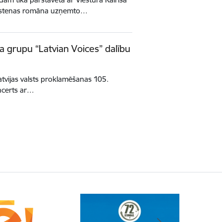
 Ikstenas romāna uzņemto…
a grupu “Latvian Voices” dalību
atvijas valsts proklamēšanas 105.
ncerts ar…