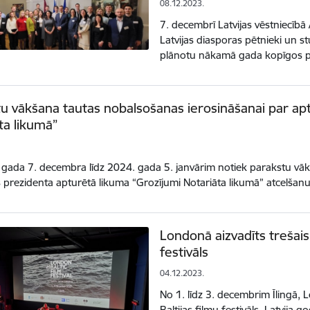
08.12.2023.
7. decembrī Latvijas vēstniecībā 
Latvijas diasporas pētnieki un st
plānotu nākamā gada kopīgos 
u vākšana tautas nobalsošanas ierosināšanai par ap
ta likumā”
gada 7. decembra līdz 2024. gada 5. janvārim notiek parakstu vā
s prezidenta apturētā likuma “Grozījumi Notariāta likumā” atcelša
Londonā aizvadīts trešais
festivāls
04.12.2023.
No 1. līdz 3. decembrim Īlingā,
Baltijas filmu festivāls. Latvija 