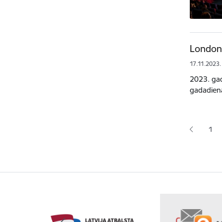
Londonā
17.11.2023.
2023. gad
gadadiena
Lapoš
1
Lap