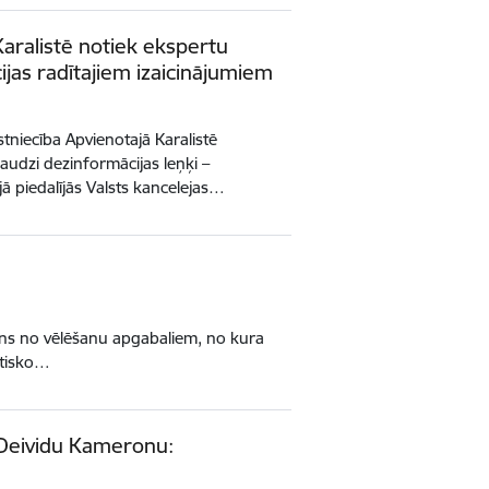
Karalistē notiek ekspertu
ijas radītajiem izaicinājumiem
stniecība Apvienotajā Karalistē
audzi dezinformācijas leņķi –
ijā piedalījās Valsts kancelejas…
iens no vēlēšanu apgabaliem, no kura
itisko…
u Deividu Kameronu: