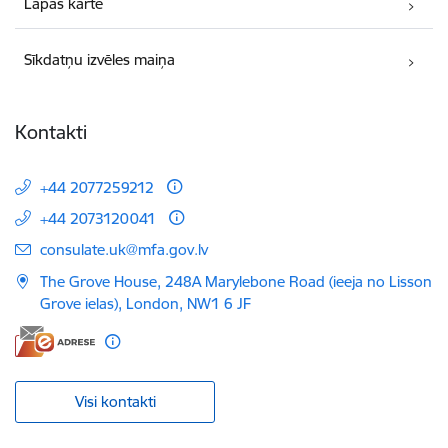
Lapas karte
Sīkdatņu izvēles maiņa
Kontakti
+44 2077259212
+44 2073120041
E-pasts:
consulate.uk@mfa.gov.lv
The Grove House, 248A Marylebone Road (ieeja no Lisson
Grove ielas), London, NW1 6 JF
Visi kontakti