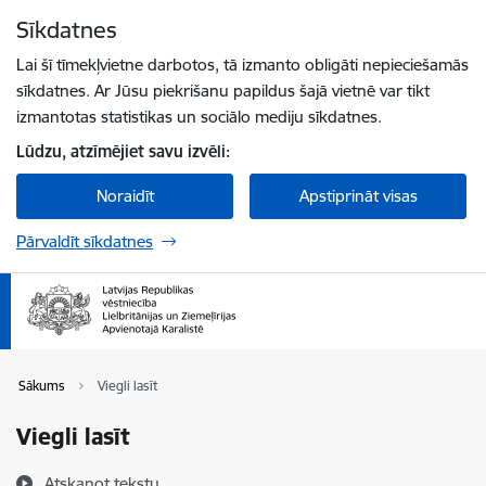
Pāriet uz lapas saturu
Sīkdatnes
Spied
lai meklētu
Enter
Lai šī tīmekļvietne darbotos, tā izmanto obligāti nepieciešamās
sīkdatnes. Ar Jūsu piekrišanu papildus šajā vietnē var tikt
izmantotas statistikas un sociālo mediju sīkdatnes.
Lūdzu, atzīmējiet savu izvēli:
Noraidīt
Apstiprināt visas
Pārvaldīt sīkdatnes
Sākums
Viegli lasīt
Viegli lasīt
Atskaņot tekstu