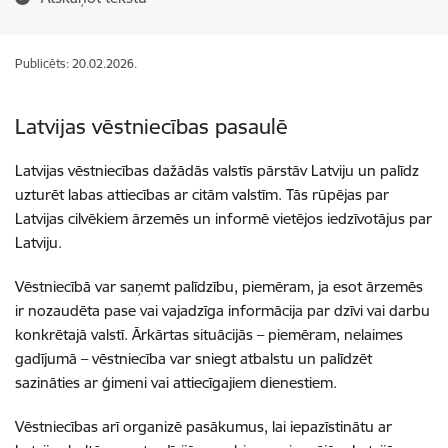
Publicēts: 20.02.2026.
Latvijas vēstniecības pasaulē
Latvijas vēstniecības dažādās valstīs pārstāv Latviju un palīdz
uzturēt labas attiecības ar citām valstīm. Tās rūpējas par
Latvijas cilvēkiem ārzemēs un informē vietējos iedzīvotājus par
Latviju.
Vēstniecībā var saņemt palīdzību, piemēram, ja esot ārzemēs
ir nozaudēta pase vai vajadzīga informācija par dzīvi vai darbu
konkrētajā valstī. Ārkārtas situācijās – piemēram, nelaimes
gadījumā – vēstniecība var sniegt atbalstu un palīdzēt
sazināties ar ģimeni vai attiecīgajiem dienestiem.
Vēstniecības arī organizē pasākumus, lai iepazīstinātu ar