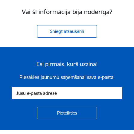
Vai šī informācija bija noderīga?
Sniegt atsauksmi
Esi pirmais, kurš uzzina!
Piesakies jaunumu saņemšanai savā e-pastā.
Kājene