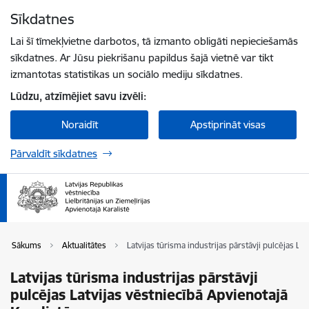
Pāriet uz lapas saturu
Sīkdatnes
Spied
lai meklētu
Enter
Lai šī tīmekļvietne darbotos, tā izmanto obligāti nepieciešamās
sīkdatnes. Ar Jūsu piekrišanu papildus šajā vietnē var tikt
izmantotas statistikas un sociālo mediju sīkdatnes.
Lūdzu, atzīmējiet savu izvēli:
Noraidīt
Apstiprināt visas
Pārvaldīt sīkdatnes
Sākums
Aktualitātes
Latvijas tūrisma industrijas pārstāvji pulcējas La
Latvijas tūrisma industrijas pārstāvji
pulcējas Latvijas vēstniecībā Apvienotajā