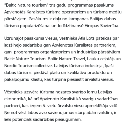
“Baltic Nature tourism” trīs gadu programmas pasākums
Apvienotās Karalistes tūrisma operatoriem un tūrisma mediju
pārstāvjiem. Pasākums ir daļa no kampaņas Baltijas dabas
tūrisma popularizēšanai un to līdzfinansē Eiropas Savienība.
Uzrunājot pasākuma viesus, vēstnieks Atis Lots pateicās par
līdzšinējo sadarbību gan Apvienotās Karalistes partneriem,
gan programmas organizatoriem un industrijas pārstāvjiem
Baltic Nature Tourism, Baltic Nature Travel, Lauku ceļotājs un
Nordic Tourism collective. Latvijas tūrisma industrija, īpaši
dabas tūrisms, piedāvā plašu un kvalitatīvu produktu un
pakalpojumu klāstu, kas turpina piesaistīt ārvalstu viesus.
Vēstnieks uzsvēra tūrisma nozares svarīgo lomu Latvijas
ekonomikā, kā arī Apvienoto Karalisti kā svarīgu sadarbības
partneri, kas ieņem 5. vietu ārvalstu viesu apmeklētāju vidū.
Ņemot vērā labos avio savienojumus starp abām valstīm, ir
liels potenciāls sadarbības pieaugumam.