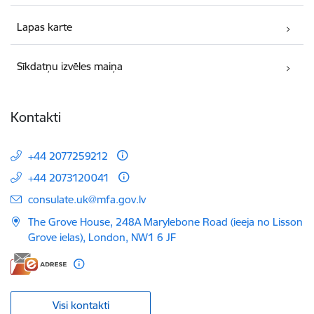
Lapas karte
Sīkdatņu izvēles maiņa
Kontakti
+44 2077259212
+44 2073120041
E-pasts:
consulate.uk@mfa.gov.lv
The Grove House, 248A Marylebone Road (ieeja no Lisson
Grove ielas), London, NW1 6 JF
Visi kontakti