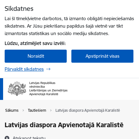
Pāriet uz lapas saturu
Sīkdatnes
Spied
lai meklētu
Enter
Lai šī tīmekļvietne darbotos, tā izmanto obligāti nepieciešamās
sīkdatnes. Ar Jūsu piekrišanu papildus šajā vietnē var tikt
izmantotas statistikas un sociālo mediju sīkdatnes.
Lūdzu, atzīmējiet savu izvēli:
Noraidīt
Apstiprināt visas
Pārvaldīt sīkdatnes
Sākums
Tautiešiem
Latvijas diaspora Apvienotajā Karalistē
Latvijas diaspora Apvienotajā Karalistē
Atskaņot tekstu