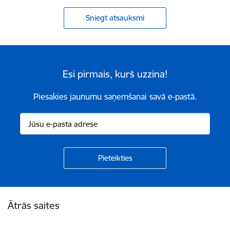
Sniegt atsauksmi
Esi pirmais, kurš uzzina!
Piesakies jaunumu saņemšanai savā e-pastā.
Kājene
Ātrās saites