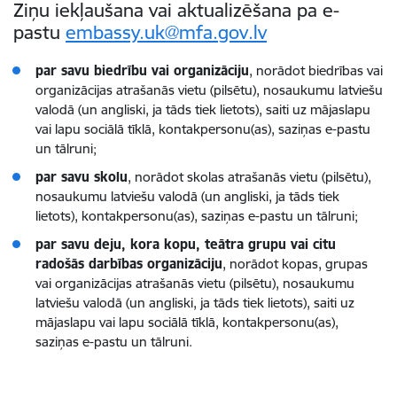
Ziņu iekļaušana vai aktualizēšana pa e-
pastu
embassy.uk@mfa.gov.lv
par savu biedrību vai organizāciju
, norādot biedrības vai
organizācijas atrašanās vietu (pilsētu), nosaukumu latviešu
valodā (un angliski, ja tāds tiek lietots), saiti uz mājaslapu
vai lapu sociālā tīklā, kontakpersonu(as), saziņas e-pastu
un tālruni;
par savu skolu
, norādot skolas atrašanās vietu (pilsētu),
nosaukumu latviešu valodā (un angliski, ja tāds tiek
lietots), kontakpersonu(as), saziņas e-pastu un tālruni;
par savu deju, kora kopu, teātra grupu vai citu
radošās darbības organizāciju
, norādot kopas, grupas
vai organizācijas atrašanās vietu (pilsētu), nosaukumu
latviešu valodā (un angliski, ja tāds tiek lietots), saiti uz
mājaslapu vai lapu sociālā tīklā, kontakpersonu(as),
saziņas e-pastu un tālruni.