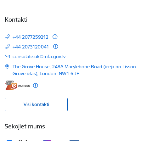
Kontakti
+44 2077259212
+44 2073120041
E-pasts:
consulate.uk@mfa.gov.lv
The Grove House, 248A Marylebone Road (ieeja no Lisson
Grove ielas), London, NW1 6 JF
Visi kontakti
Sekojiet mums