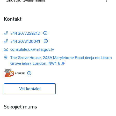
Sīkdatņu izvēles maiņa
Kontakti
+44 2077259212
+44 2073120041
E-pasts:
consulate.uk@mfa.gov.lv
The Grove House, 248A Marylebone Road (ieeja no Lisson
Grove ielas), London, NW1 6 JF
Visi kontakti
Sekojiet mums