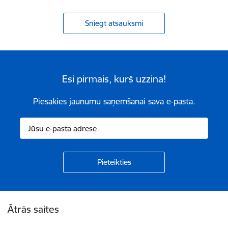
Sniegt atsauksmi
Esi pirmais, kurš uzzina!
Piesakies jaunumu saņemšanai savā e-pastā.
Kājene
Ātrās saites