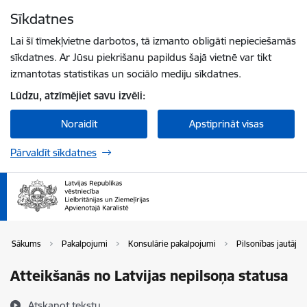
Pāriet uz lapas saturu
Sīkdatnes
Spied
lai meklētu
Enter
Lai šī tīmekļvietne darbotos, tā izmanto obligāti nepieciešamās
sīkdatnes. Ar Jūsu piekrišanu papildus šajā vietnē var tikt
izmantotas statistikas un sociālo mediju sīkdatnes.
Lūdzu, atzīmējiet savu izvēli:
Noraidīt
Apstiprināt visas
Pārvaldīt sīkdatnes
Sākums
Pakalpojumi
Konsulārie pakalpojumi
Pilsonības jautāju
Atteikšanās no Latvijas nepilsoņa statusa
Atskaņot tekstu