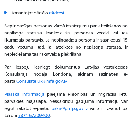
izmantojot oficiālo
eAdresi
.
Nepilngadīgas personas vārdā iesniegumu par atteikšanos no
nepilsoņa statusa iesniedz šīs personas vecāki vai tās
likumīgais pārstāvis. Ja nepilngadīgā persona ir sasniegusi 15
gadu vecumu, tad, lai atteiktos no nepilsoņa statusa, ir
nepieciešama tās rakstveida piekrišana.
Par iespēju iesniegt dokumentus Latvijas vēstniecības
Konsulārajā nodāļā Londonā, aicinām sazināties e-
pastā
Consulate.Uk@mfa.gov.lv
Plašāka informācija
pieejama Pilsonības un migrāciju lietu
pārvaldes mājaslapā. Neskaidrību gadījumā informāciju var
iegūt rakstot e-pastā:
pskn@pmlp.gov.lv
vai arī zvanot pa
tālruni
+371 67209400
.