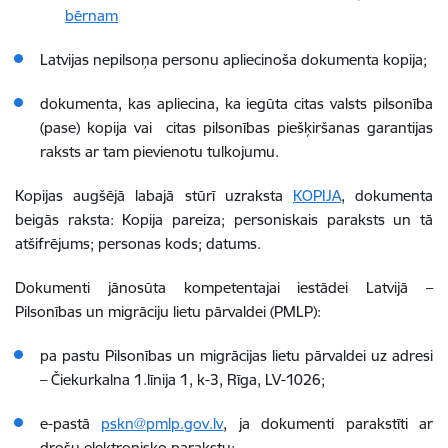
bērnam
Latvijas nepilsoņa personu apliecinoša dokumenta kopija;
dokumenta, kas apliecina, ka iegūta citas valsts pilsonība
(pase) kopija vai citas pilsonības piešķiršanas garantijas
raksts ar tam pievienotu tulkojumu.
Kopijas augšējā labajā stūrī uzraksta
KOPIJA
, dokumenta
beigās raksta: Kopija pareiza; personiskais paraksts un tā
atšifrējums; personas kods; datums.
Dokumenti jānosūta kompetentajai iestādei Latvijā –
Pilsonības un migrāciju lietu pārvaldei (PMLP):
pa pastu Pilsonības un migrācijas lietu pārvaldei uz adresi
– Čiekurkalna 1.līnija 1, k-3, Rīga, LV-1026;
e-pastā
pskn@pmlp.gov.lv
, ja dokumenti parakstīti ar
drošu elektronisko parakstu;