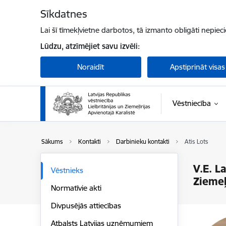
Pāriet uz lapas saturu
Sīkdatnes
Lai šī tīmekļvietne darbotos, tā izmanto obligāti nepiec
Lūdzu, atzīmējiet savu izvēli:
Noraidīt
Apstiprināt visas
Vēstniecība
Sākums
Kontakti
Darbinieku kontakti
Atis Lots
V.E. L
Vēstnieks
Ziemeļ
Normatīvie akti
Divpusējās attiecības
Atbalsts Latvijas uzņēmumiem