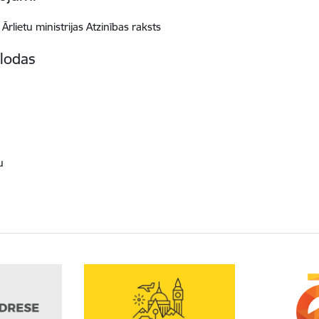
Ārlietu ministrijas Atzinības raksts
lodas
u
u