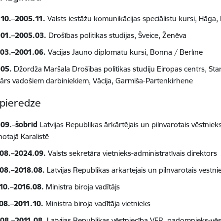
10.–2005.11.
Valsts iestāžu komunikācijas speciālistu kursi, Hāga,
01.–2005.03.
Drošības politikas studijas, Šveice, Ženēva
03.–2001.06.
Vācijas Jauno diplomātu kursi, Bonna / Berlīne
.05.
Džordža Maršala Drošības politikas studiju Eiropas centrs, Star
ārs vadošiem darbiniekiem, Vācija, Garmiša-Partenkirhene
pieredze
09.–šobrīd
Latvijas Republikas ārkārtējais un pilnvarotais vēstnieks 
otajā Karalistē
08.–2024.09.
Valsts sekretāra vietnieks-administratīvais direktors
08.–2018.08.
Latvijas Republikas ārkārtējais un pilnvarotais vēst
10.–2016.08.
Ministra biroja vadītājs
08.–2011.10.
Ministra biroja vadītāja vietnieks
08.–2011.08.
Latvijas Republikas vēstniecība VFR, padomnieks-vēst