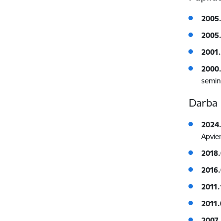
2005.
2005.
2001.
2000
semin
Darba 
2024.
Apvien
2018.
2016.
2011.
2011.
2007.