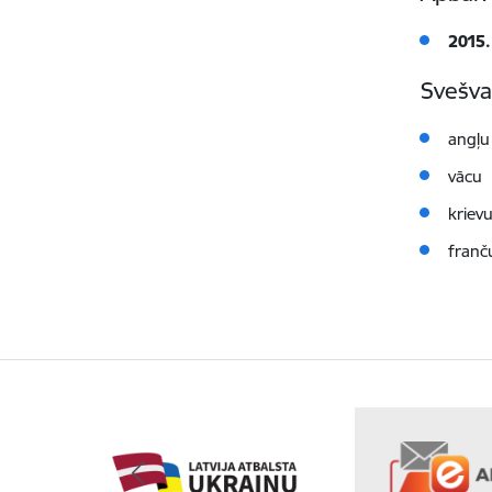
2015.
Svešva
angļu
vācu
kriev
franč