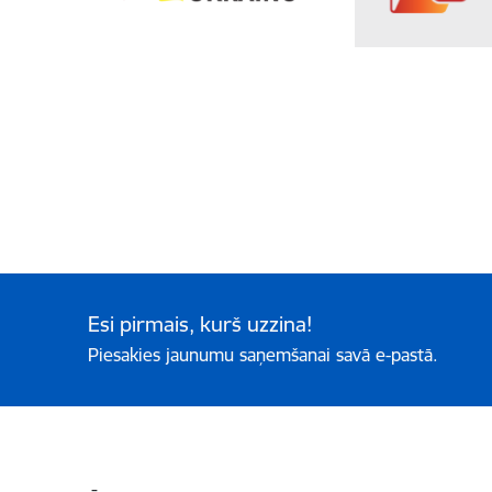
Esi pirmais, kurš uzzina!
Piesakies jaunumu saņemšanai savā e-pastā.
Kājene