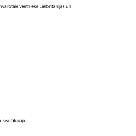
lnvarotais vēstnieks Lielbritānijas un
s
 kvalifikācija