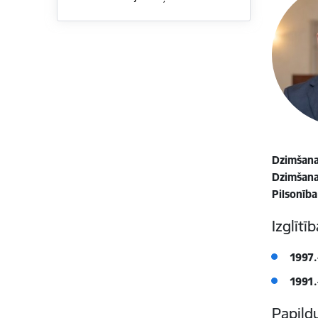
Dzimšana
Dzimšanas
Pilsonība
Izglītī
1997.
1991.
Papildu