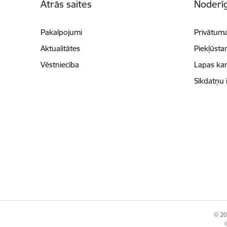
Ātrās saites
Noderīg
Pakalpojumi
Privātuma
Aktualitātes
Piekļūsta
Vēstniecība
Lapas kar
Sīkdatņu 
© 202
©