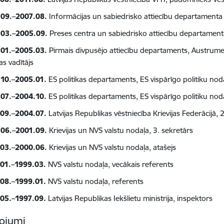
09.–2007.08.
Informācijas un sabiedrisko attiecību departamenta 
03.–2005.09.
Preses centra un sabiedrisko attiecību departamenta
01.–2005.03.
Pirmais divpusējo attiecību departaments, Austrumei
as vadītājs
10.–2005.01.
ES politikas departaments, ES vispārīgo politiku noda
07.–2004.10.
ES politikas departaments, ES vispārīgo politiku noda
09.–2004.07.
Latvijas Republikas vēstniecība Krievijas Federācijā, 
06.–2001.09.
Krievijas un NVS valstu nodaļa, 3. sekretārs
03.–2000.06.
Krievijas un NVS valstu nodaļa, atašejs
01.–1999.03.
NVS valstu nodaļa, vecākais referents
08.–1999.01.
NVS valstu nodaļa, referents
05.–1997.09.
Latvijas Republikas Iekšlietu ministrija, inspektors
ojumi