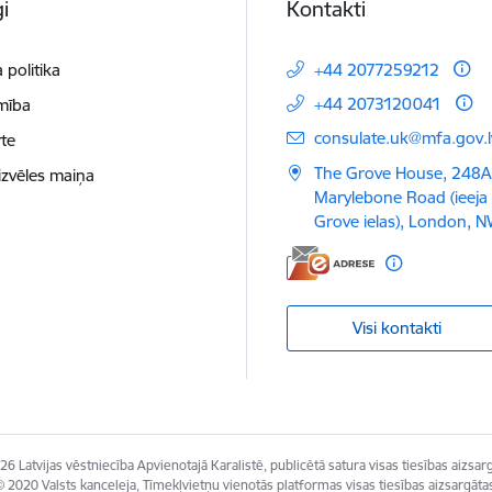
i
Kontakti
 politika
+44 2077259212
+44 2073120041
mība
E-pasts:
consulate.uk@mfa.gov.l
te
The Grove House, 248A
izvēles maiņa
Marylebone Road (ieeja
Grove ielas), London, N
Visi kontakti
6 Latvijas vēstniecība Apvienotajā Karalistē, publicētā satura visas tiesības aizsar
 2020 Valsts kanceleja, Tīmekļvietņu vienotās platformas visas tiesības aizsargāta