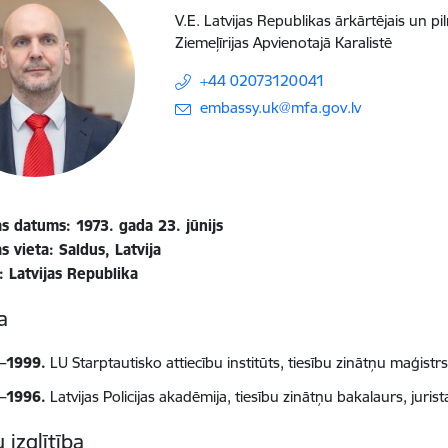
V.E. Latvijas Republikas ārkārtējais un pi
Ziemeļīrijas Apvienotajā Karalistē
+44 02073120041
E-pasts:
embassy.uk@mfa.gov.lv
s datums: 1973. gada 23. jūnijs
 vieta: Saldus, Latvija
: Latvijas Republika
ba
–1999.
LU Starptautisko attiecību institūts, tiesību zinātņu maģistr
–1996.
Latvijas Policijas akadēmija, tiesību zinātņu bakalaurs, jurista
 izglītība