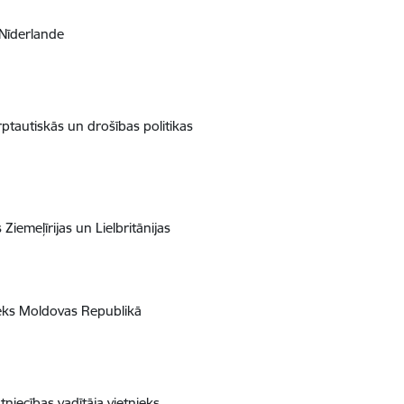
 Nīderlande
ptautiskās un drošības politikas
Ziemeļīrijas un Lielbritānijas
nieks Moldovas Republikā
niecības vadītāja vietnieks