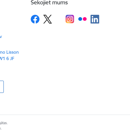
Sekojiet mums
v
 no Lisson
W1 6 JF
gātas.
s.