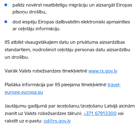
palīdz novērst neatbilstīgu migrāciju un aizsargāt Eiropas
pilsoņu drošību,
dod iespēju Eiropas dalībvalstīm elektroniski apmainīties
ar ceļotāju informāciju.
IIS atbilst visaugstākajiem datu un privātuma aizsardzības
standartiem, nodrošinot ceļotāju personas datu aizsardzību
un drošību.
Vairāk Valsts robežsardzes tīmekļvietnē
www.rs.gov.lv
Plašāka informācija par IIS pieejama tīmekļvietnē
travel-
europe.europa.eu
Jautājumu gadījumā par ieceļošanu/izceļošanu Latvijā aicinām
zvanīt uz Valsts robežsardzes tālruni:
+371 67913300
vai
rakstīt uz e-pastu:
od@rs.gov.lv