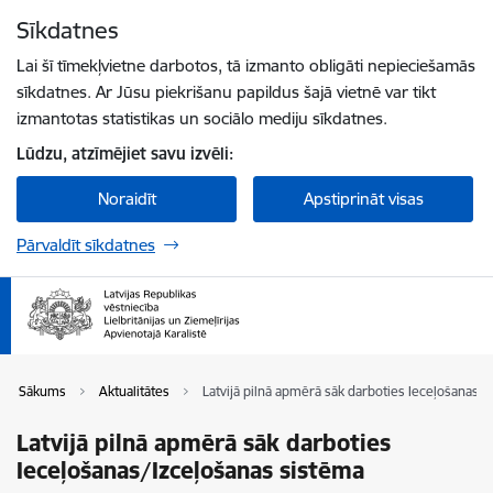
Pāriet uz lapas saturu
Sīkdatnes
Spied
lai meklētu
Enter
Lai šī tīmekļvietne darbotos, tā izmanto obligāti nepieciešamās
sīkdatnes. Ar Jūsu piekrišanu papildus šajā vietnē var tikt
izmantotas statistikas un sociālo mediju sīkdatnes.
Lūdzu, atzīmējiet savu izvēli:
Noraidīt
Apstiprināt visas
Pārvaldīt sīkdatnes
Sākums
Aktualitātes
Latvijā pilnā apmērā sāk darboties Ieceļošanas/
Latvijā pilnā apmērā sāk darboties
Ieceļošanas/Izceļošanas sistēma