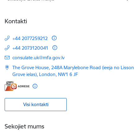
Kontakti
+44 2077259212
+44 2073120041
E-pasts:
consulate.uk@mfa.gov.lv
The Grove House, 248A Marylebone Road (ieeja no Lisson
Grove ielas), London, NW1 6 JF
Visi kontakti
Sekojiet mums