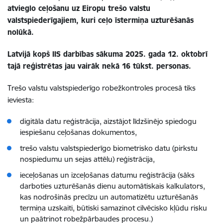
atvieglo ceļošanu uz Eiropu trešo valstu
valstspiederīgajiem, kuri ceļo īstermiņa uzturēšanās
nolūkā.
Latvijā kopš IIS darbības sākuma 2025. gada 12. oktobrī
tajā reģistrētas jau vairāk nekā 16 tūkst. personas.
Trešo valstu valstspiederīgo robežkontroles procesā tiks
ieviesta:
digitāla datu reģistrācija, aizstājot līdzšinējo spiedogu
iespiešanu ceļošanas dokumentos,
trešo valstu valstspiederīgo biometrisko datu (pirkstu
nospiedumu un sejas attēlu) reģistrācija,
ieceļošanas un izceļošanas datumu reģistrācija (sāks
darboties uzturēšanās dienu automātiskais kalkulators,
kas nodrošinās precīzu un automatizētu uzturēšanās
termiņa uzskaiti, būtiski samazinot cilvēcisko kļūdu risku
un paātrinot robežpārbaudes procesu.)