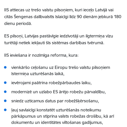
IIS attiecas uz trešo valstu pilsoņiem, kuri ieceļo Latvijā vai
citās Šengenas dalībvalstīs īslaicīgi līdz 90 dienām jebkurā 180
dienu periodā.
ES pilsoņi, Latvijas pastāvīgie iedzīvotāji un ilgtermiņa vīzu
turētāji netiek iekļauti šīs sistēmas darbības tvērumā.
IIS ieviešana ir nozīmīga reforma, kura:
vienkāršo ceļošanu uz Eiropu trešo valstu pilsoņiem
īstermiņa uzturēšanās laikā,
ievērojami paātrina robežpārbaudes laiku,
modernizē un uzlabo ES ārējo robežu pārvaldību,
sniedz uzticamus datus par robežšķērsošanu,
ļauj savlaicīgi konstatēt uzturēšanās noteikumu
pārkāpumus un stiprina valsts robežas drošību, kā arī
dokumentu un identitātes viltošanas gadījumus,