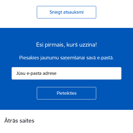
Sniegt atsauksmi
Esi pirmais, kurš uzzina!
Piesakies jaunumu saņemšanai savā e-pastā.
Kājene
Ātrās saites