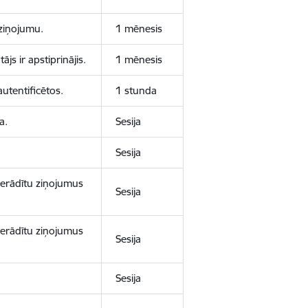
aziņojumu.
1 mēnesis
js ir apstiprinājis.
1 mēnesis
autentificētos.
1 stunda
a.
Sesija
Sesija
 nerādītu ziņojumus
Sesija
 nerādītu ziņojumus
Sesija
Sesija