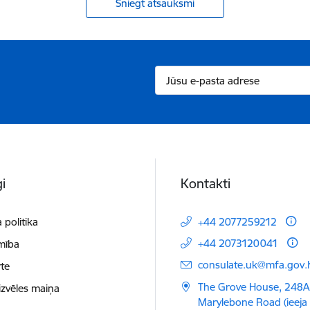
Sniegt atsauksmi
i
Kontakti
 politika
+44 2077259212
+44 2073120041
mība
E-pasts:
consulate.uk@mfa.gov.l
te
The Grove House, 248A
izvēles maiņa
Marylebone Road (ieeja