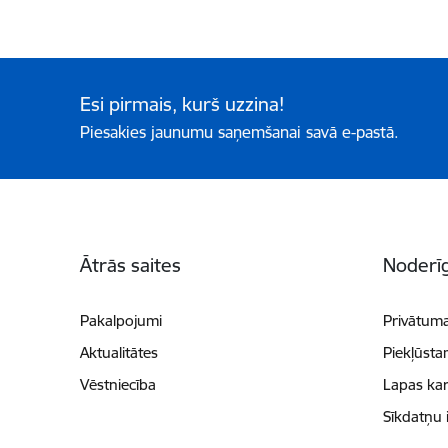
Esi pirmais, kurš uzzina!
Piesakies jaunumu saņemšanai savā e-pastā.
Kājene
Ātrās saites
Noderīg
Pakalpojumi
Privātuma
Aktualitātes
Piekļūsta
Vēstniecība
Lapas kar
Sīkdatņu 