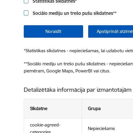
Statistikas sīkdatnes
*
Sociālo mediju un trešo pušu sīkdatnes
**
Noraidīt
Apstiprināt atzīmē
*
Statistikas sīkdatnes - nepieciešamas, lai uzlabotu v
**
Sociālo mediju un trešo pušu sīkdatnes - nepieciešamas
piemēram, Google Maps, PowerBI vai citus.
Detalizētāka informācija par izmantotajām
Sīkdatne
Grupa
cookie-agreed-
Nepieciešams
categories