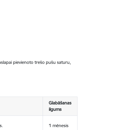
jaslapai pievienoto trešo pušu saturu,
Glabāšanas
ilgums
s.
1 mēnesis