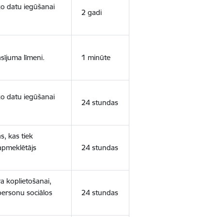
sko datu iegūšanai
2 gadi
sījuma līmeni.
1 minūte
sko datu iegūšanai
24 stundas
s, kas tiek
 apmeklētājs
24 stundas
a koplietošanai,
personu sociālos
24 stundas