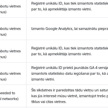
Reģistrē unikālu ID, kas tiek izmantots statisti
abotu vietnes
par to, kā apmeklētājs izmanto vietni.
mus)
abotu vietnes
Izmanto Google Analytics, lai samazinātu piepra
mus)
Reģistrē unikālu ID, kas tiek izmantots statisti
abotu vietnes
par to, kā apmeklētājs izmanto vietni.
mus)
Reģistrē unikālu ID priekš jaunākās GA 4 versija
abotu vietnes
izmantots statistisko datu iegūšanai par to, kā
mus)
izmanto vietni.
Šīs sīkdatnes ir paredzētas tādu vietņu un satur
(needed to
kas jūs interesē mūsu vietnē, izmantojot trešo 
l networks)
tīklus vai citas vietnes.