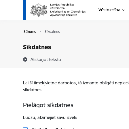
Pāriet uz lapas saturu
Vēstniecība
Sākums
Sīkdatnes
Sīkdatnes
Atskaņot tekstu
Lai šī tīmekļvietne darbotos, tā izmanto obligāti nepiec
sīkdatnes.
Pielāgot sīkdatnes
Lūdzu, atzīmējiet savu izvēli: