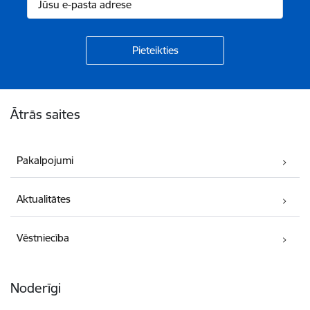
Kājene
Ātrās saites
Pakalpojumi
Aktualitātes
Vēstniecība
Noderīgi