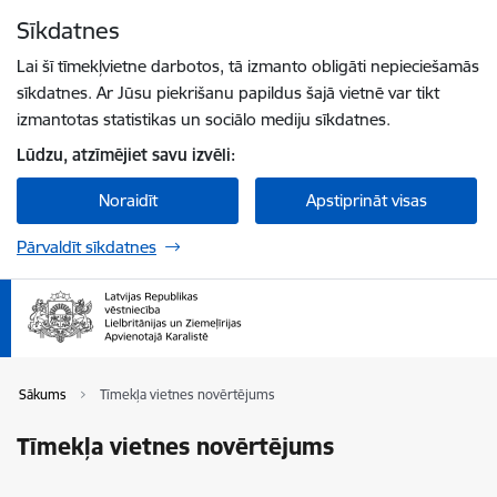
Pāriet uz lapas saturu
Sīkdatnes
Spied
lai meklētu
Enter
Lai šī tīmekļvietne darbotos, tā izmanto obligāti nepieciešamās
sīkdatnes. Ar Jūsu piekrišanu papildus šajā vietnē var tikt
izmantotas statistikas un sociālo mediju sīkdatnes.
Lūdzu, atzīmējiet savu izvēli:
Noraidīt
Apstiprināt visas
Pārvaldīt sīkdatnes
Sākums
Tīmekļa vietnes novērtējums
Tīmekļa vietnes novērtējums