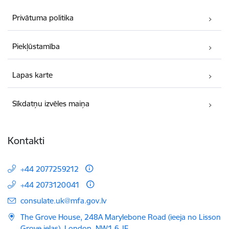
Privātuma politika
Piekļūstamība
Lapas karte
Sīkdatņu izvēles maiņa
Kontakti
+44 2077259212
+44 2073120041
E-pasts:
consulate.uk@mfa.gov.lv
The Grove House, 248A Marylebone Road (ieeja no Lisson
Grove ielas), London, NW1 6 JF