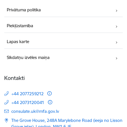
Privātuma politika
Piekļūstamība
Lapas karte
Sīkdatņu izvēles maiņa
Kontakti
+44 2077259212
+44 2073120041
E-pasts:
consulate.uk@mfa.gov.lv
The Grove House, 248A Marylebone Road (ieeja no Lisson
Grove ielas), London, NW1 6 JF