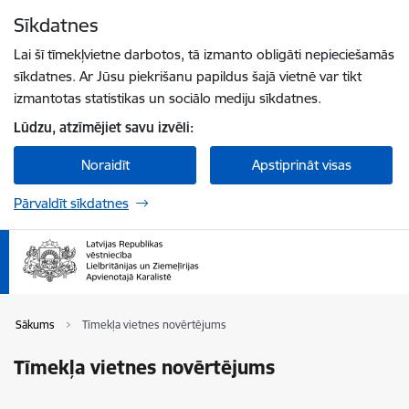
Pāriet uz lapas saturu
Sīkdatnes
Spied
lai meklētu
Enter
Lai šī tīmekļvietne darbotos, tā izmanto obligāti nepieciešamās
sīkdatnes. Ar Jūsu piekrišanu papildus šajā vietnē var tikt
izmantotas statistikas un sociālo mediju sīkdatnes.
Lūdzu, atzīmējiet savu izvēli:
Noraidīt
Apstiprināt visas
Pārvaldīt sīkdatnes
Sākums
Tīmekļa vietnes novērtējums
Tīmekļa vietnes novērtējums