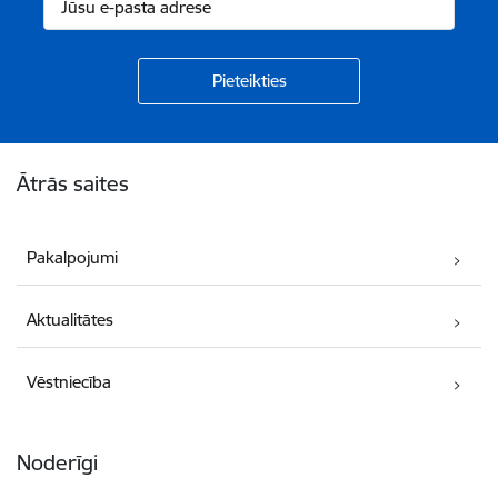
Kājene
Ātrās saites
Pakalpojumi
Aktualitātes
Vēstniecība
Noderīgi