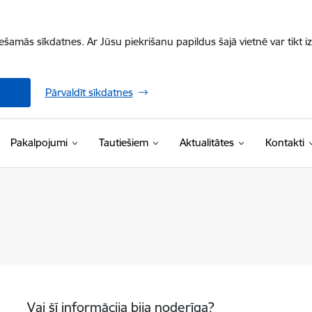
iešamās sīkdatnes. Ar Jūsu piekrišanu papildus šajā vietnē var tikt i
Pārvaldīt sīkdatnes
Pakalpojumi
Tautiešiem
Aktualitātes
Kontakti
Vai šī informācija bija noderīga?