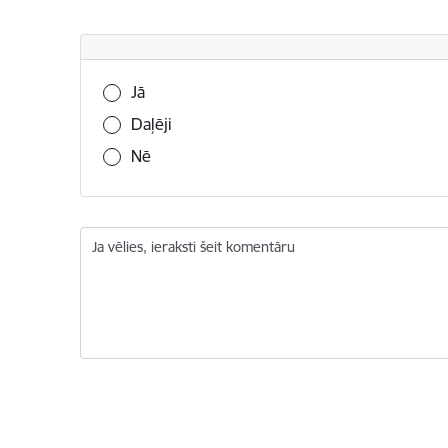
Vai šī informācija bija noderīga?
Jā
Daļēji
Nē
Ja vēlies, ieraksti šeit komentāru