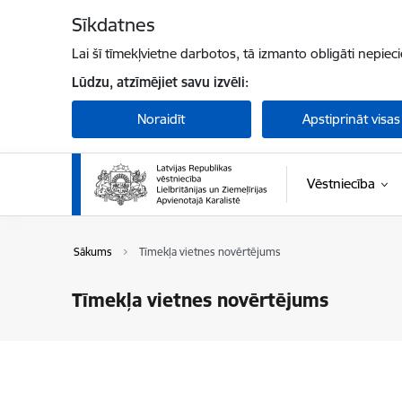
Pāriet uz lapas saturu
Sīkdatnes
Lai šī tīmekļvietne darbotos, tā izmanto obligāti nepiec
Lūdzu, atzīmējiet savu izvēli:
Noraidīt
Apstiprināt visas
Vēstniecība
Sākums
Tīmekļa vietnes novērtējums
Tīmekļa vietnes novērtējums