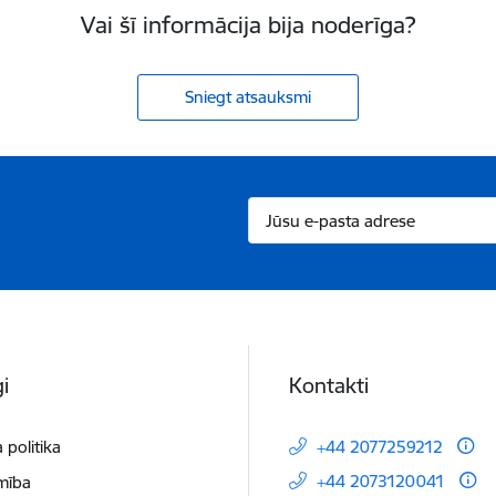
Vai šī informācija bija noderīga?
Sniegt atsauksmi
i
Kontakti
 politika
+44 2077259212
+44 2073120041
mība