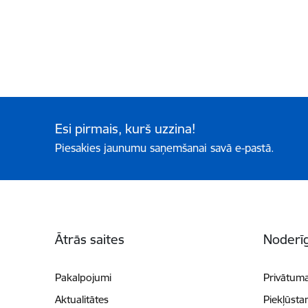
Esi pirmais, kurš uzzina!
Piesakies jaunumu saņemšanai savā e-pastā.
Kājene
Ātrās saites
Noderīg
Pakalpojumi
Privātuma
Aktualitātes
Piekļūsta